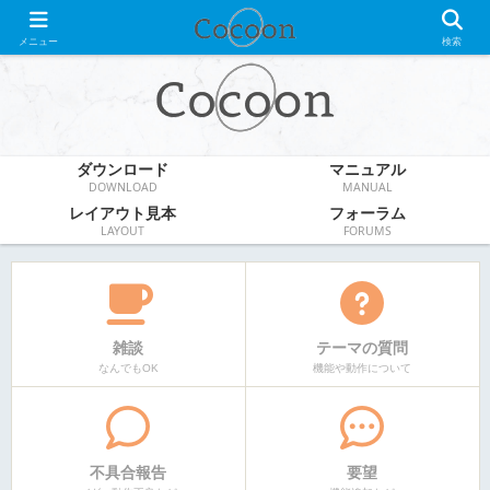
WordPress無料テーマ
メニュー
検索
ダウンロード
マニュアル
DOWNLOAD
MANUAL
レイアウト見本
フォーラム
LAYOUT
FORUMS
雑談
テーマの質問
なんでもOK
機能や動作について
不具合報告
要望