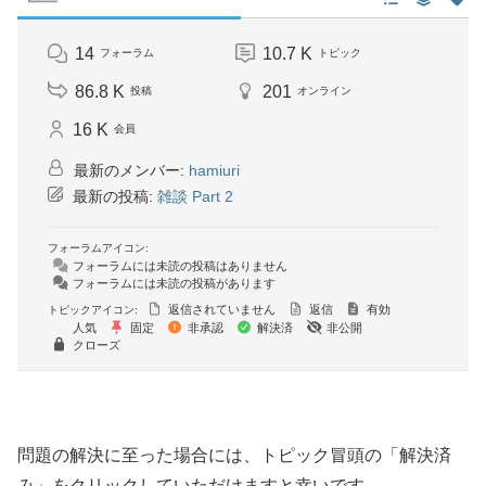
14
10.7 K
フォーラム
トピック
86.8 K
201
投稿
オンライン
16 K
会員
最新のメンバー:
hamiuri
最新の投稿:
雑談 Part 2
フォーラムアイコン:
フォーラムには未読の投稿はありません
フォーラムには未読の投稿があります
返信されていません
返信
有効
トピックアイコン:
人気
固定
非承認
解決済
非公開
クローズ
問題の解決に至った場合には、トピック冒頭の「解決済
み」をクリックしていただけますと幸いです。