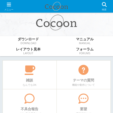
WordPress無料テーマ
メニュー
検索
ダウンロード
マニュアル
DOWNLOAD
MANUAL
レイアウト見本
フォーラム
LAYOUT
FORUMS
雑談
テーマの質問
なんでもOK
機能や動作について
不具合報告
要望