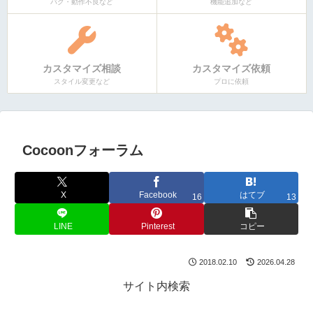
バグ・動作不良など
機能追加など
カスタマイズ相談
カスタマイズ依頼
スタイル変更など
プロに依頼
Cocoonフォーラム
X
Facebook
はてブ
16
13
LINE
Pinterest
コピー
2018.02.10
2026.04.28
サイト内検索