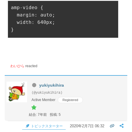
amp-video
 {

margin
: auto;

width
: 
640px
;

}
わいひら
reacted
yukiyukihira
(@yukiyukihira)
Active Member
Registered
結合: 7年前
投稿: 5
2020年2月7日 06:32
トピックスターター