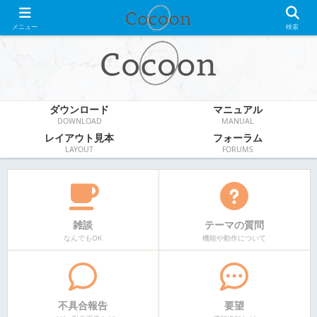
WordPress無料テーマ
メニュー
検索
ダウンロード
マニュアル
DOWNLOAD
MANUAL
レイアウト見本
フォーラム
LAYOUT
FORUMS
雑談
テーマの質問
なんでもOK
機能や動作について
不具合報告
要望