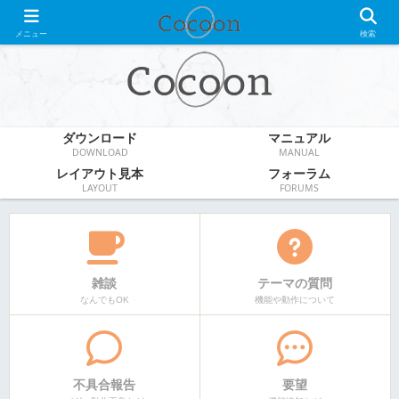
WordPress無料テーマ
メニュー
検索
ダウンロード
マニュアル
DOWNLOAD
MANUAL
レイアウト見本
フォーラム
LAYOUT
FORUMS
雑談
テーマの質問
なんでもOK
機能や動作について
不具合報告
要望