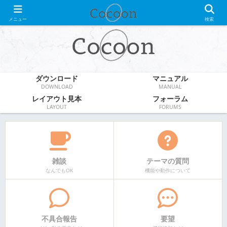
WordPress無料テーマ
メニュー
検索
ダウンロード
マニュアル
DOWNLOAD
MANUAL
レイアウト見本
フォーラム
LAYOUT
FORUMS
雑談
テーマの質問
なんでもOK
機能や動作について
不具合報告
要望