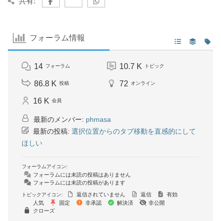
共有:
フォーラム情報
14
10.7 K
フォーラム
トピック
86.8 K
72
投稿
オンライン
16 K
会員
最新のメンバー:
phmasa
最新の投稿:
選択位置からのタブ移動を直感的にして
ほしい
フォーラムアイコン:
フォーラムには未読の投稿はありません
フォーラムには未読の投稿があります
返信されていません
返信
有効
トピックアイコン:
人気
固定
非承認
解決済
非公開
クローズ