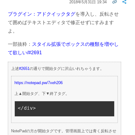
2018年5月31日 19:34
プラグイン：アドクイックタグ
を導入し、反転させ
て囲めばテキストエディタで修正せずにすみます
よ。
一部抜粋：
スタイル拡張でボックスの種類を増やし
て欲しい/#2691
上述
#2651
の通りで開始タグに沢山いれちゃうます。
https://notepad.pw/7xeh206
上▲開始タグ、下▼終了タグ。
</
div
>
NotePadの方が開始タグです。管理画面上では青く反転させ