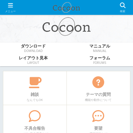
WordPress無料テーマ
メニュー
検索
ダウンロード
マニュアル
DOWNLOAD
MANUAL
レイアウト見本
フォーラム
LAYOUT
FORUMS
雑談
テーマの質問
なんでもOK
機能や動作について
不具合報告
要望