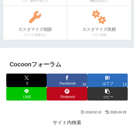
バグ・動作不良など
機能追加など
カスタマイズ相談
カスタマイズ依頼
スタイル変更など
プロに依頼
Cocoonフォーラム
X
Facebook
はてブ
16
13
LINE
Pinterest
コピー
2018.02.10
2026.04.28
サイト内検索