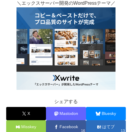
＼エックスサーバー開発のWordPressテーマ／
シェアする
X
Mastodon
Bluesky
Misskey
Facebook
はてブ
16
13