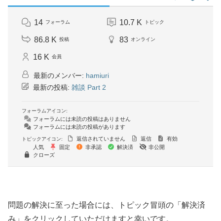
14
10.7 K
フォーラム
トピック
86.8 K
83
投稿
オンライン
16 K
会員
最新のメンバー:
hamiuri
最新の投稿:
雑談 Part 2
フォーラムアイコン:
フォーラムには未読の投稿はありません
フォーラムには未読の投稿があります
返信されていません
返信
有効
トピックアイコン:
人気
固定
非承認
解決済
非公開
クローズ
問題の解決に至った場合には、トピック冒頭の「解決済
み」をクリックしていただけますと幸いです。