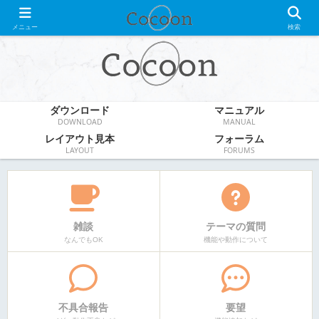
WordPress無料テーマ
メニュー
検索
ダウンロード
マニュアル
DOWNLOAD
MANUAL
レイアウト見本
フォーラム
LAYOUT
FORUMS
雑談
テーマの質問
なんでもOK
機能や動作について
不具合報告
要望