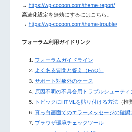
→
https://wp-cocoon.com/theme-report/
高速化設定を無効にするにはこちら。
→
https://wp-cocoon.com/theme-trouble/
フォーラム利用ガイドリンク
フォーラムガイドライン
よくある質問と答え（FAQ）
サポート対象外のケース
原因不明の不具合用トラブルシューティ
トピックにHTMLを貼り付ける方法
（推
真っ白画面でのエラーメッセージの確認
ブラウザ環境チェックツール