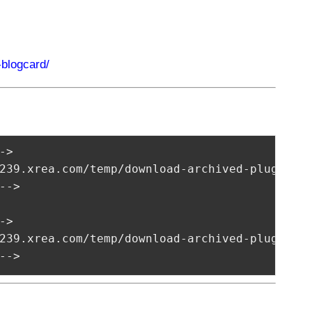
-blogcard/
->
239.xrea.com/temp/download-archived-plugin/
<
-->
->
a.s239.xrea.com/temp/download-archived
-->