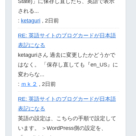
State)」に保存し直したら、英語で表示
される...
:
ketaguri
,
2日前
RE: 英語サイトのブログカードが日本語
表記になる
ketaguriさん 過去に変更したかどうかで
はなく。 「保存し直しても『en_US』に
/
p
>
変わらな...
:
ｍｋ２
,
2日前
RE: 英語サイトのブログカードが日本語
-plugin/この記事はテキストだが先頭に！が付いたままとなる
</
p
>
表記になる
英語の設定は、こちらの手順で設定して
います。 ＞WordPress側の設定を、