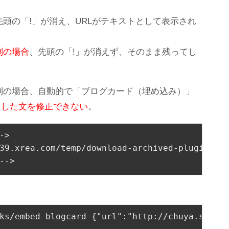
先頭の「!」が消え、URLがテキストとして表示され
列の場合
、先頭の「!」が消えず、そのまま残ってし
。
字列の場合、自動的で「ブログカード（埋め込み）」
力した文を修正できない
。
->
.s239.xrea.com/temp/download-archived-
-->
ks/embed-blogcard 
{"url":"http://chuya.s2