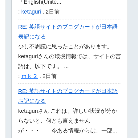
「English(Unite...
:
ketaguri
,
2日前
RE: 英語サイトのブログカードが日本語
表記になる
少し不思議に思ったことがあります。
ketaguriさんの環境情報では、サイトの言
語は、以下です。 ...
:
ｍｋ２
,
2日前
plugin/この記事はテキストだが先頭に！が付いたままとなる
</
p
>
RE: 英語サイトのブログカードが日本語
表記になる
ketaguriさん これは、詳しい状況が分か
らないと、何とも言えません
が・・・。 今ある情報からは、一部...
39.xrea.com/temp/download-archived-plu