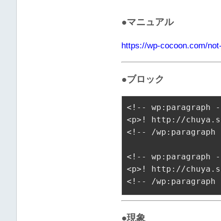
●マニュアル
https://wp-cocoon.com/not
●ブロック
<!-- wp:paragraph -
<
p
>
! http://chuya.s
<!-- /wp:paragraph 
<!-- wp:paragraph -
<
p
>
! http://chuy
<!-- /wp:paragraph 
●現象