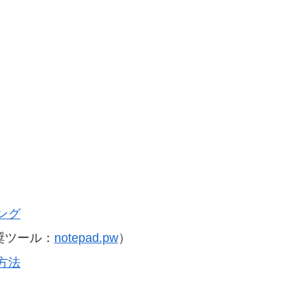
ング
奨ツール：
notepad.pw
）
方法