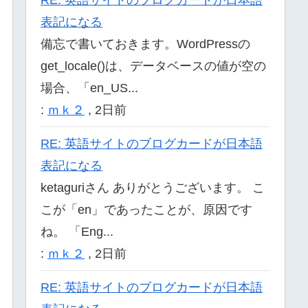
表記になる
備忘で書いておきます。WordPressの
get_locale()は、データベースの値が空の
場合、「en_US...
:
ｍｋ２
,
2日前
RE: 英語サイトのブログカードが日本語
表記になる
ketaguriさん ありがとうございます。 こ
こが「en」であったことが、原因です
ね。 「Eng...
:
ｍｋ２
,
2日前
RE: 英語サイトのブログカードが日本語