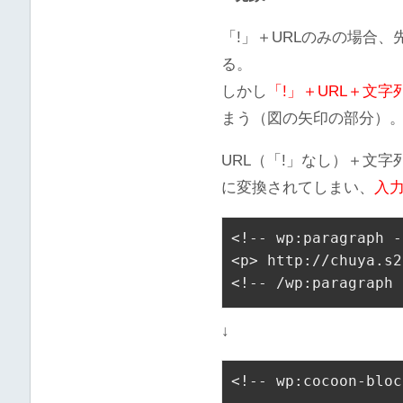
「!」＋URLのみの場合、
る。
しかし
「!」＋URL＋文字
まう（図の矢印の部分）
URL（「!」なし）＋文
に変換されてしまい、
入
<!-- wp:paragraph -
<
p
>
 http://chuya
<!-- /wp:paragraph 
↓
<!-- wp:cocoon-bloc