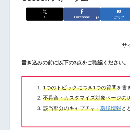
X
Facebook
はてブ
16
サ
書き込みの前に以下の3点をご確認ください。
1つのトピックにつき1つの質問
を書
不具合・カスタマイズ対象ページのU
該当部分のキャプチャ・
環境情報
と