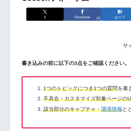
X
Facebook
はてブ
16
サ
書き込みの前に以下の3点をご確認ください。
1つのトピックにつき1つの質問
を書
不具合・カスタマイズ対象ページのU
該当部分のキャプチャ・
環境情報
と