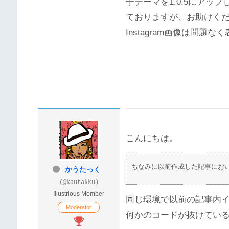
子テーマを1.0.5にア
ておりますが、お助けく
Instagram画像は問題
こんにちは。
ちなみに以前作成した記事において
かうたっく
(@kautakku)
Illustrious Member
同じ環境で以前の記事内
Moderator
何かのコードが抜けてい