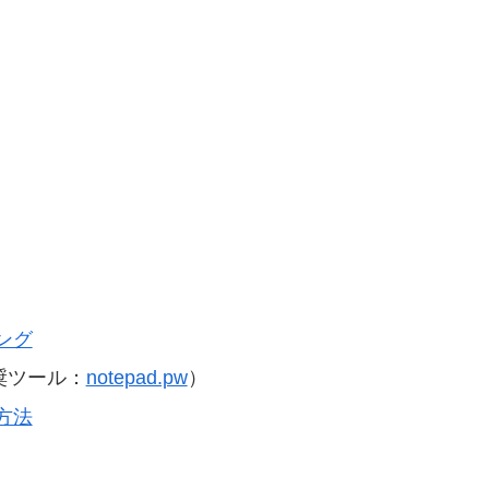
ング
奨ツール：
notepad.pw
）
方法