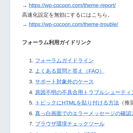
→
https://wp-cocoon.com/theme-report/
高速化設定を無効にするにはこちら。
→
https://wp-cocoon.com/theme-trouble/
フォーラム利用ガイドリンク
フォーラムガイドライン
よくある質問と答え（FAQ）
サポート対象外のケース
原因不明の不具合用トラブルシューティ
トピックにHTMLを貼り付ける方法
（推
真っ白画面でのエラーメッセージの確認
ブラウザ環境チェックツール