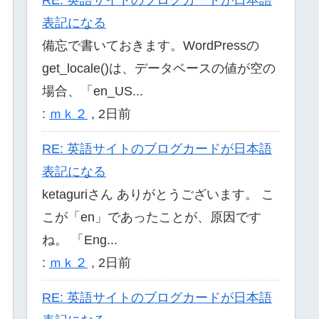
表記になる
備忘で書いておきます。WordPressの
get_locale()は、データベースの値が空の
場合、「en_US...
:
ｍｋ２
,
2日前
RE: 英語サイトのブログカードが日本語
表記になる
ketaguriさん ありがとうございます。 こ
こが「en」であったことが、原因です
ね。 「Eng...
:
ｍｋ２
,
2日前
RE: 英語サイトのブログカードが日本語