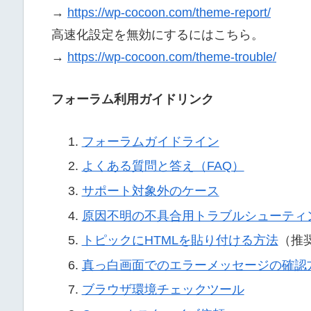
→
https://wp-cocoon.com/theme-report/
高速化設定を無効にするにはこちら。
→
https://wp-cocoon.com/theme-trouble/
フォーラム利用ガイドリンク
フォーラムガイドライン
よくある質問と答え（FAQ）
サポート対象外のケース
原因不明の不具合用トラブルシューティ
トピックにHTMLを貼り付ける方法
（推
真っ白画面でのエラーメッセージの確認
ブラウザ環境チェックツール