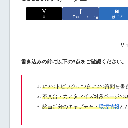
X
Facebook
はてブ
16
サ
書き込みの前に以下の3点をご確認ください。
1つのトピックにつき1つの質問
を書
不具合・カスタマイズ対象ページのU
該当部分のキャプチャ・
環境情報
と