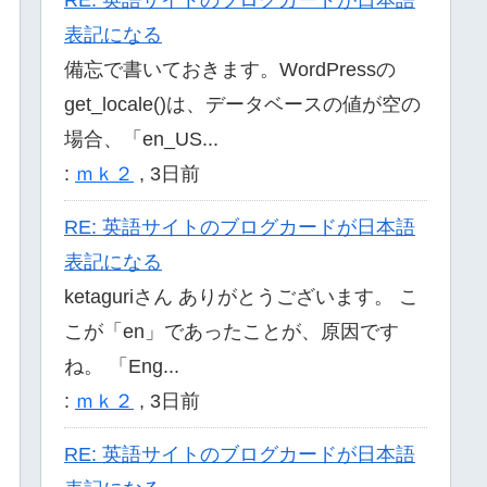
表記になる
備忘で書いておきます。WordPressの
get_locale()は、データベースの値が空の
場合、「en_US...
:
ｍｋ２
,
3日前
RE: 英語サイトのブログカードが日本語
表記になる
ketaguriさん ありがとうございます。 こ
こが「en」であったことが、原因です
ね。 「Eng...
:
ｍｋ２
,
3日前
RE: 英語サイトのブログカードが日本語