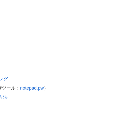
ング
奨ツール：
notepad.pw
）
方法