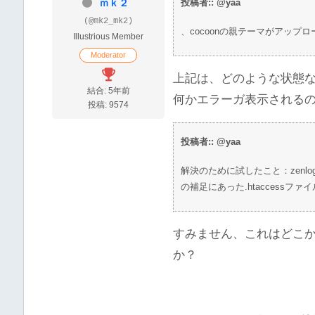
ｍｋ２
投稿者:: @yaa
(@mk2_mk2)
、cocoonの親テーマがアップ
Illustrious Member
Moderator
上記は、どのような状態
結合: 5年前
何かエラーガ表示される
投稿: 9574
投稿者:: @yaa
解決のために試したこと：zenl
の補足にあった.htaccessフ
すみません、これはどこ
か？