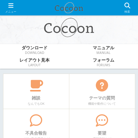
WordPress無料テーマ
メニュー
検索
ダウンロード
マニュアル
DOWNLOAD
MANUAL
レイアウト見本
フォーラム
LAYOUT
FORUMS
雑談
テーマの質問
なんでもOK
機能や動作について
不具合報告
要望