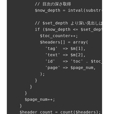
// 目次の深さ取得
          $now_depth = intval(substr(strt
// $set_depth より深い見出しは目
if
 ($now_depth <= $set_depth) {

            $toc_counter++;

            $headers[] = 
array
(

'tag'
  => $m[
1
],

'text'
 => $m[
2
],

'id'
   => 
'toc'
 . $toc_coun
'page'
 => $page_num,

            );

          }

        }

      }

      $page_num++;

    }

    $header_count = count($headers);