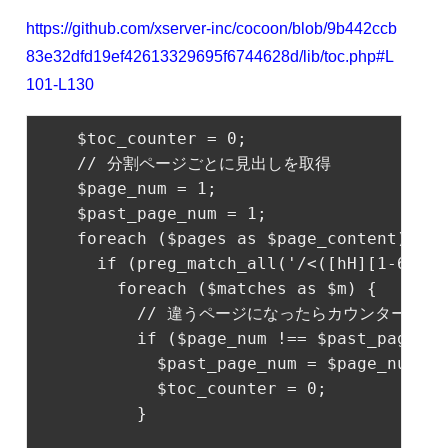
https://github.com/xserver-inc/cocoon/blob/9b442ccb
83e32dfd19ef42613329695f6744628d/lib/toc.php#L
101-L130
    $toc_counter = 
0
;

// 分割ページごとに見出しを取得
    $page_num = 
1
;

    $past_page_num = 
1
;

foreach
 ($pages 
as
 $page_content) {

if
 (preg_match_all(
'/<([hH][1-6]).*
foreach
 ($matches 
as
 $m) {

// 違うページになったらカウンターをリ
if
 ($page_num !== $past_page_nu
            $past_page_num = $page_num;

            $toc_counter = 
0
;

          }
