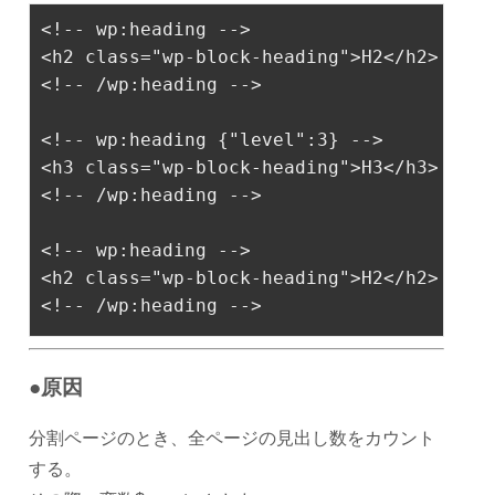
<!-- wp:heading -->
<
h2
class
=
"wp-block-heading"
>
H2
</
h2
>
<!-- /wp:heading -->
<!-- wp:heading 
{"level":3}
 -->
<
h3
class
=
"wp-block-heading"
>
H3
</
h3
>
<!-- /wp:heading -->
<!-- wp:heading -->
<
h2
class
=
"wp-block-heading"
>
H2
</
h2
>
<!-- /wp:heading -->
●原因
分割ページのとき、全ページの見出し数をカウント
する。