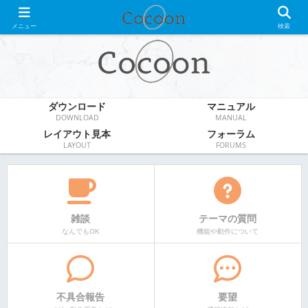
WordPress無料テーマ
メニュー
検索
ダウンロード
マニュアル
DOWNLOAD
MANUAL
レイアウト見本
フォーラム
LAYOUT
FORUMS
雑談
テーマの質問
なんでもOK
機能や動作について
不具合報告
要望