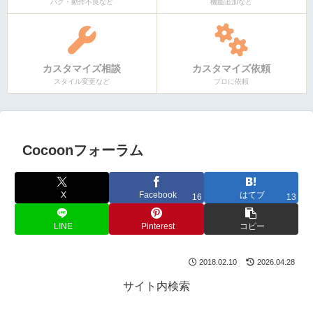
バグ・動作不良など
機能追加など
カスタマイズ相談
カスタマイズ依頼
スタイル変更など
プロに依頼
Cocoonフォーラム
X
Facebook
はてブ
16
13
LINE
Pinterest
コピー
2018.02.10
2026.04.28
サイト内検索