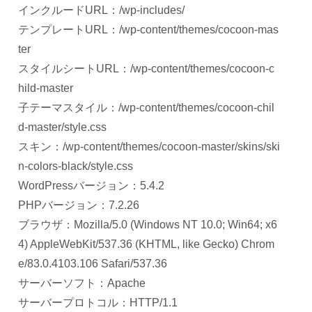
インクルードURL：/wp-includes/
テンプレートURL：/wp-content/themes/cocoon-mas
ter
スタイルシートURL：/wp-content/themes/cocoon-c
hild-master
子テーマスタイル：/wp-content/themes/cocoon-chil
d-master/style.css
スキン：/wp-content/themes/cocoon-master/skins/ski
n-colors-black/style.css
WordPressバージョン：5.4.2
PHPバージョン：7.2.26
ブラウザ：Mozilla/5.0 (Windows NT 10.0; Win64; x6
4) AppleWebKit/537.36 (KHTML, like Gecko) Chrom
e/83.0.4103.106 Safari/537.36
サーバーソフト：Apache
サーバープロトコル：HTTP/1.1