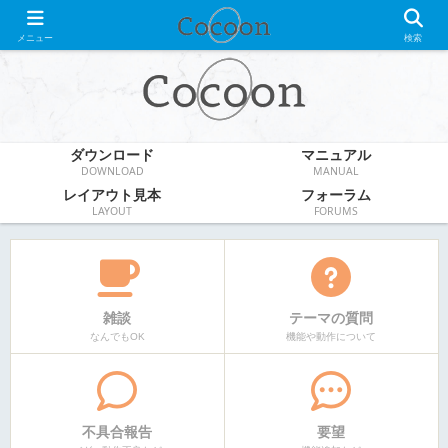
WordPress無料テーマ
メニュー
検索
ダウンロード
マニュアル
DOWNLOAD
MANUAL
レイアウト見本
フォーラム
LAYOUT
FORUMS
雑談
テーマの質問
なんでもOK
機能や動作について
不具合報告
要望