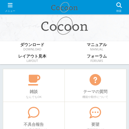
WordPress無料テーマ
メニュー
検索
ダウンロード
マニュアル
DOWNLOAD
MANUAL
レイアウト見本
フォーラム
LAYOUT
FORUMS
雑談
テーマの質問
なんでもOK
機能や動作について
不具合報告
要望