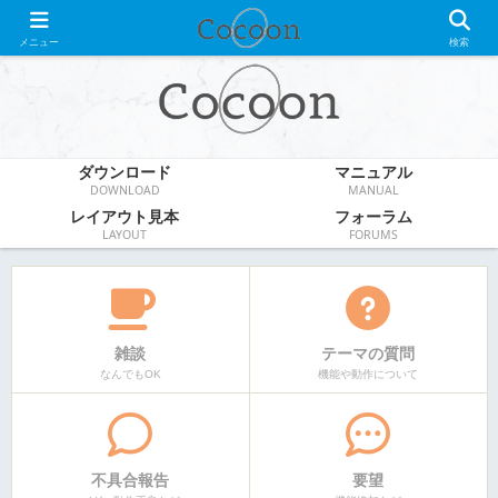
WordPress無料テーマ
メニュー
検索
ダウンロード
マニュアル
DOWNLOAD
MANUAL
レイアウト見本
フォーラム
LAYOUT
FORUMS
雑談
テーマの質問
なんでもOK
機能や動作について
不具合報告
要望