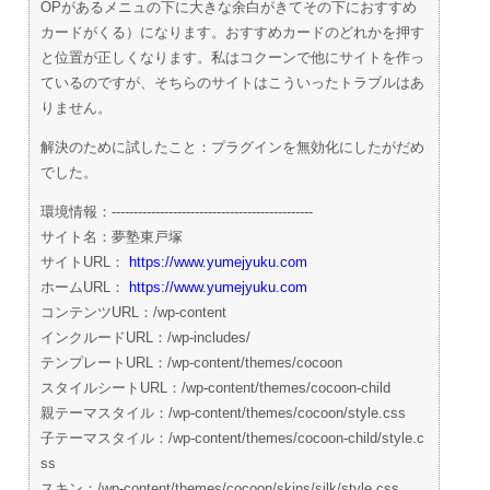
OPがあるメニュの下に大きな余白がきてその下におすすめ
カードがくる）になります。おすすめカードのどれかを押す
と位置が正しくなります。私はコクーンで他にサイトを作っ
ているのですが、そちらのサイトはこういったトラブルはあ
りません。
解決のために試したこと：プラグインを無効化にしたがだめ
でした。
環境情報：----------------------------------------------
サイト名：夢塾東戸塚
サイトURL：
https://www.yumejyuku.com
ホームURL：
https://www.yumejyuku.com
コンテンツURL：/wp-content
インクルードURL：/wp-includes/
テンプレートURL：/wp-content/themes/cocoon
スタイルシートURL：/wp-content/themes/cocoon-child
親テーマスタイル：/wp-content/themes/cocoon/style.css
子テーマスタイル：/wp-content/themes/cocoon-child/style.c
ss
スキン：/wp-content/themes/cocoon/skins/silk/style.css