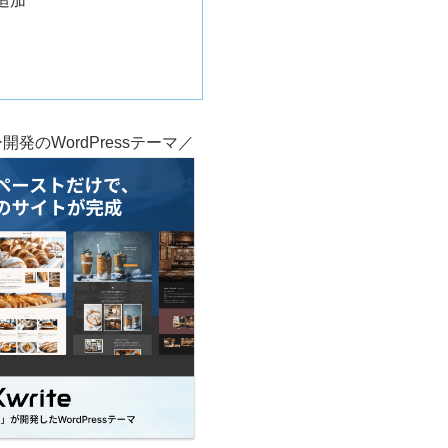
追加
発のWordPressテーマ／