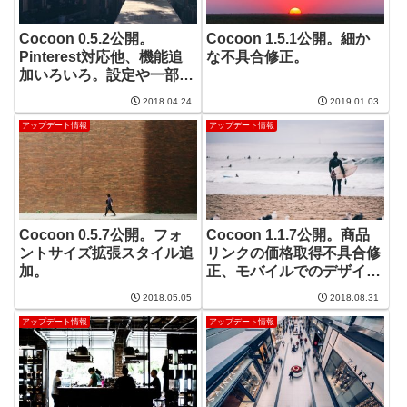
Cocoon 0.5.2公開。
Cocoon 1.5.1公開。細か
Pinterest対応他、機能追
な不具合修正。
加いろいろ。設定や一部コ
ンテンツに影響する不具合
2018.04.24
2019.01.03
があったのでアップデート
アップデート情報
アップデート情報
推奨。
Cocoon 0.5.7公開。フォ
Cocoon 1.1.7公開。商品
ントサイズ拡張スタイル追
リンクの価格取得不具合修
加。
正、モバイルでのデザイン
変更。
2018.05.05
2018.08.31
アップデート情報
アップデート情報