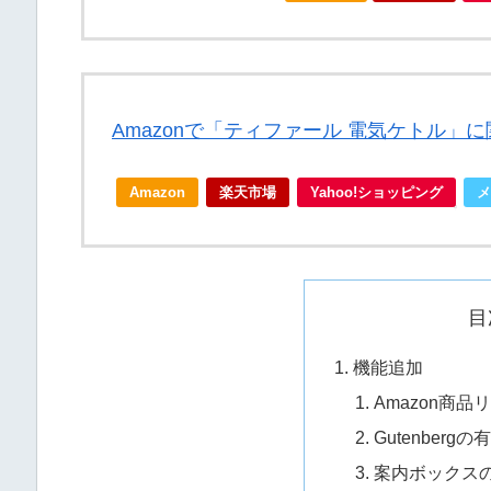
Amazonで「ティファール 電気ケトル」
Amazon
楽天市場
Yahoo!ショッピング
メ
目
機能追加
Amazon商
Gutenber
案内ボックス