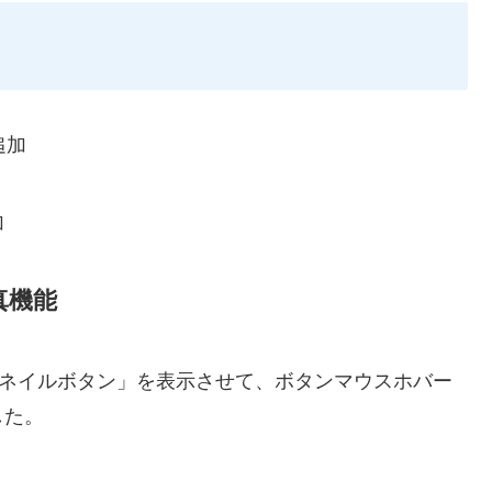
追加
加
真機能
サムネイルボタン」を表示させて、ボタンマウスホバー
した。