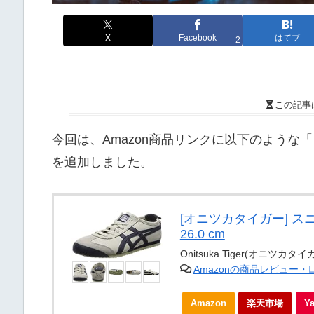
X
Facebook
はてブ
2
この記事
今回は、Amazon商品リンクに以下のよう
を追加しました。
[オニツカタイガー] スニー
26.0 cm
Onitsuka Tiger(オニツカタイ
Amazonの商品レビュー
Amazon
楽天市場
Y