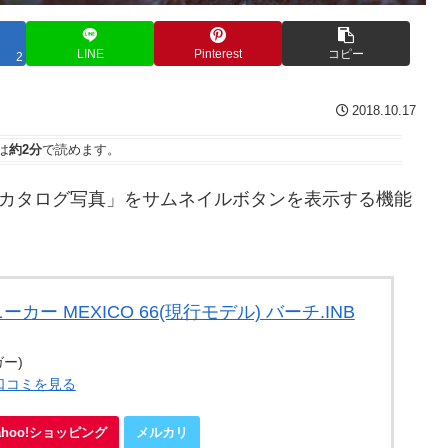
LINE
Pinterest
コピー
2
2018.10.17
は
約2分
で読めます。
な「カタログ写真」をサムネイルボタンを表示する機能
カー MEXICO 66(現行モデル) バーチ.INB
ガー)
・口コミを見る
ahoo!ショッピング
メルカリ