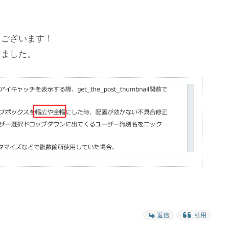
！
うございます！
きました。
返信
引用