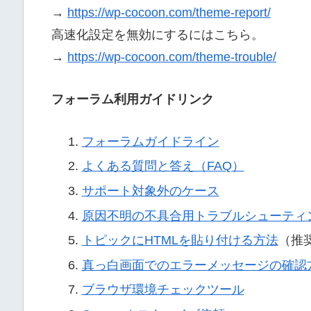
→
https://wp-cocoon.com/theme-report/
高速化設定を無効にするにはこちら。
→
https://wp-cocoon.com/theme-trouble/
フォーラム利用ガイドリンク
フォーラムガイドライン
よくある質問と答え（FAQ）
サポート対象外のケース
原因不明の不具合用トラブルシューティ
トピックにHTMLを貼り付ける方法
（推
真っ白画面でのエラーメッセージの確認
ブラウザ環境チェックツール