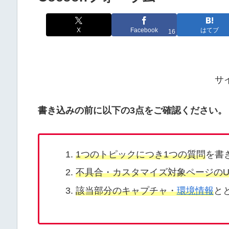
X
Facebook
はてブ
16
サ
書き込みの前に以下の3点をご確認ください。
1つのトピックにつき1つの質問
を書
不具合・カスタマイズ対象ページのU
該当部分のキャプチャ・
環境情報
と