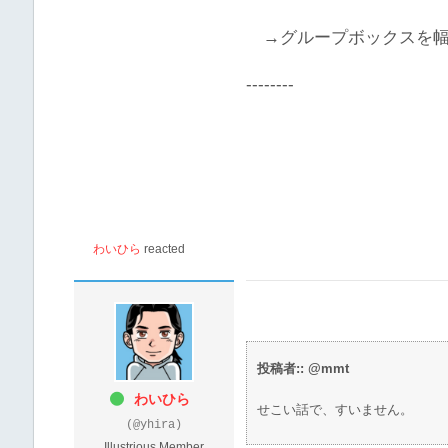
→グループボックスを
--------
わいひら
reacted
投稿者:: @mmt
わいひら
せこい話で、すいません。
(@yhira)
Illustrious Member