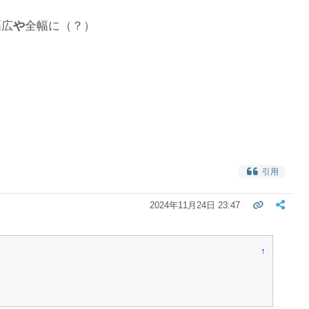
幅広
や
全幅に（？）
引用
2024年11月24日 23:47
↑