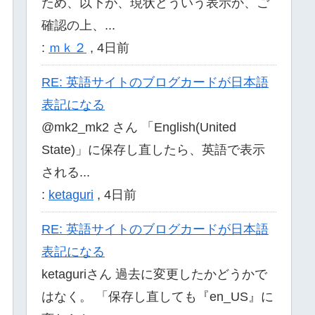
ため、以下が、現状どういう表示か、ご
確認の上、...
:
ｍｋ２
,
4日前
RE: 英語サイトのブログカードが日本語
表記になる
@mk2_mk2 さん 「English(United
State)」に保存し直したら、英語で表示
される...
:
ketaguri
,
4日前
RE: 英語サイトのブログカードが日本語
表記になる
ketaguriさん 過去に変更したかどうかで
はなく。 「保存し直しても『en_US』に