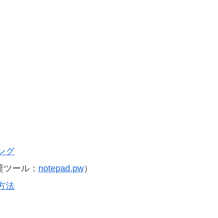
ング
奨ツール：
notepad.pw
）
方法