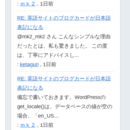
:
ｍｋ２
,
1日前
RE: 英語サイトのブログカードが日本語
表記になる
@mk2_mk2 さん こんなシンプルな理由
だったとは、私も驚きました。 この度
は、丁寧にアドバイスし...
:
ketaguri
,
1日前
RE: 英語サイトのブログカードが日本語
表記になる
備忘で書いておきます。WordPressの
get_locale()は、データベースの値が空の
場合、「en_US...
:
ｍｋ２
,
1日前