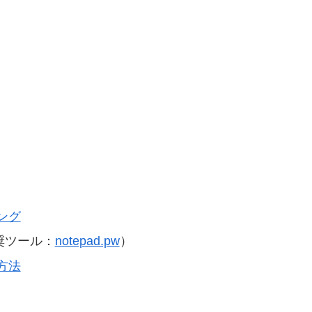
ング
奨ツール：
notepad.pw
）
方法