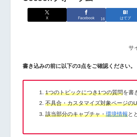
X
Facebook
はてブ
16
サ
書き込みの前に以下の3点をご確認ください。
1つのトピックにつき1つの質問
を書
不具合・カスタマイズ対象ページのU
該当部分のキャプチャ・
環境情報
と