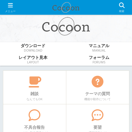
WordPress無料テーマ
メニュー
検索
ダウンロード
マニュアル
DOWNLOAD
MANUAL
レイアウト見本
フォーラム
LAYOUT
FORUMS
雑談
テーマの質問
なんでもOK
機能や動作について
不具合報告
要望