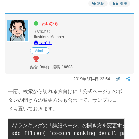
返信
引用
わいひら
(@yhira)
Illustrious Member
サイト
Admin
結合: 9年前
投稿: 18603
2019年2月4日 22:54
一応、検索から訪れる方向けに「公式ページ」のボ
タンの開き方の変更方法も合わせて、サンプルコー
ドも置いておきます。
//ランキングの「詳細ページ」の開き方を変更する（新
add_filter( 
'cocoon_ranking_detail_page_t