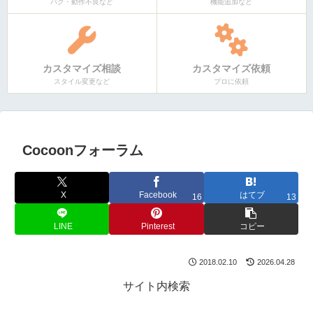
バグ・動作不良など
機能追加など
カスタマイズ相談
カスタマイズ依頼
スタイル変更など
プロに依頼
Cocoonフォーラム
X
Facebook
はてブ
16
13
LINE
Pinterest
コピー
2018.02.10
2026.04.28
サイト内検索