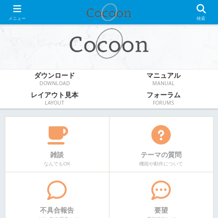
WordPress無料テーマ
メニュー
検索
ダウンロード
マニュアル
DOWNLOAD
MANUAL
レイアウト見本
フォーラム
LAYOUT
FORUMS
雑談
テーマの質問
なんでもOK
機能や動作について
不具合報告
要望