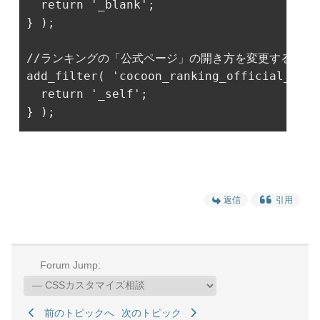
return
'_blank'
;

} );

//ランキングの「公式ページ」の開き方を変更する（現
add_filter( 
'cocoon_ranking_official_page
return
'_self'
;

} ); 
返信
引用
Forum Jump:
前のトピックへ
次のトピック