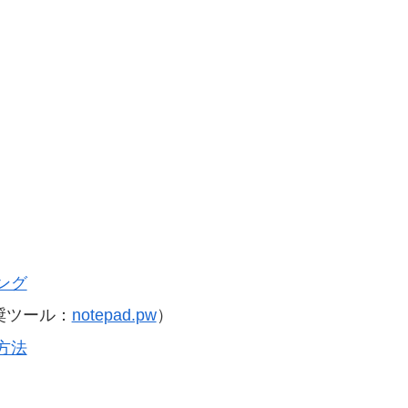
ング
奨ツール：
notepad.pw
）
方法