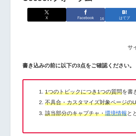
X
Facebook
はてブ
16
サ
書き込みの前に以下の3点をご確認ください。
1つのトピックにつき1つの質問
を書
不具合・カスタマイズ対象ページのU
該当部分のキャプチャ・
環境情報
と