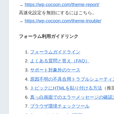
→
https://wp-cocoon.com/theme-report/
高速化設定を無効にするにはこちら。
→
https://wp-cocoon.com/theme-trouble/
フォーラム利用ガイドリンク
フォーラムガイドライン
よくある質問と答え（FAQ）
サポート対象外のケース
原因不明の不具合用トラブルシューティ
トピックにHTMLを貼り付ける方法
（推
真っ白画面でのエラーメッセージの確認
ブラウザ環境チェックツール