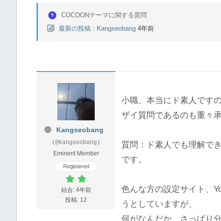
COCOONテーマに関する質問
最新の投稿
:
Kangseobang
4年前
小職、本当にド素人です
ザイ質問であるのも重々
Kangseobang
(@kangseobang)
質問：ド素人でも理解で
Eminent Member
です。
Registered
色んな方の設定サイト、Yo
結合: 4年前
投稿: 12
うとしていますが、
何がなんだか、さっぱり