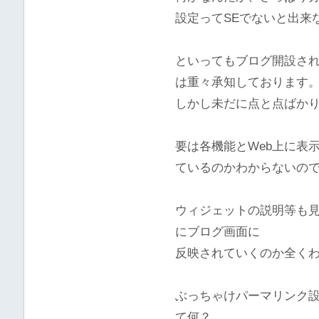
設定ってSEでないと出来
といってもブログ開設さ
は重々承知しております
しかし未だに点と点ばか
要は各機能とWeb上に表
ているのかわからないの
ウィジェットの説明等も
にブログ画面に
反映されていくのか全く
ぶっちゃけパーマリンク
て何？。