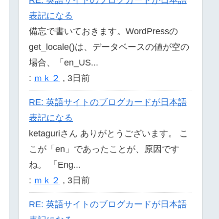
表記になる
備忘で書いておきます。WordPressの
get_locale()は、データベースの値が空の
場合、「en_US...
:
ｍｋ２
,
3日前
RE: 英語サイトのブログカードが日本語
表記になる
ketaguriさん ありがとうございます。 こ
こが「en」であったことが、原因です
ね。 「Eng...
:
ｍｋ２
,
3日前
RE: 英語サイトのブログカードが日本語