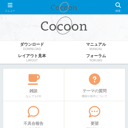
WordPress無料テーマ
メニュー
検索
ダウンロード
マニュアル
DOWNLOAD
MANUAL
レイアウト見本
フォーラム
LAYOUT
FORUMS
雑談
テーマの質問
なんでもOK
機能や動作について
不具合報告
要望