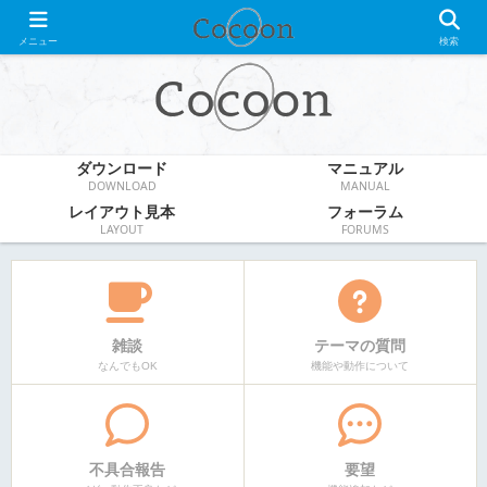
WordPress無料テーマ
メニュー
検索
ダウンロード
マニュアル
DOWNLOAD
MANUAL
レイアウト見本
フォーラム
LAYOUT
FORUMS
雑談
テーマの質問
なんでもOK
機能や動作について
不具合報告
要望