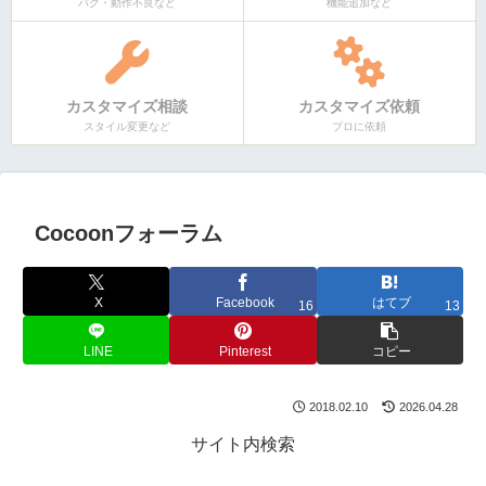
バグ・動作不良など
機能追加など
カスタマイズ相談
カスタマイズ依頼
スタイル変更など
プロに依頼
Cocoonフォーラム
X
Facebook
はてブ
16
13
LINE
Pinterest
コピー
2018.02.10
2026.04.28
サイト内検索