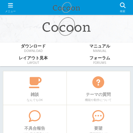
WordPress無料テーマ
メニュー
検索
ダウンロード
マニュアル
DOWNLOAD
MANUAL
レイアウト見本
フォーラム
LAYOUT
FORUMS
雑談
テーマの質問
なんでもOK
機能や動作について
不具合報告
要望