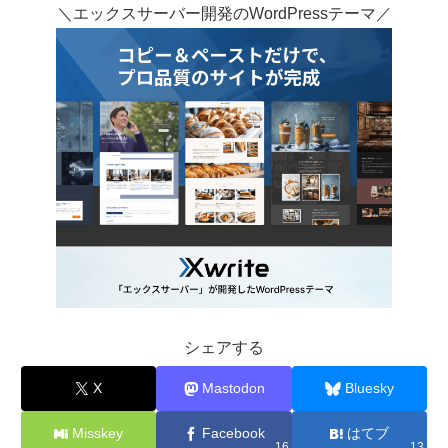
＼エックスサーバー開発のWordPressテーマ／
シェアする
X
Mastodon
Bluesky
Misskey
Facebook
はてブ
16
13