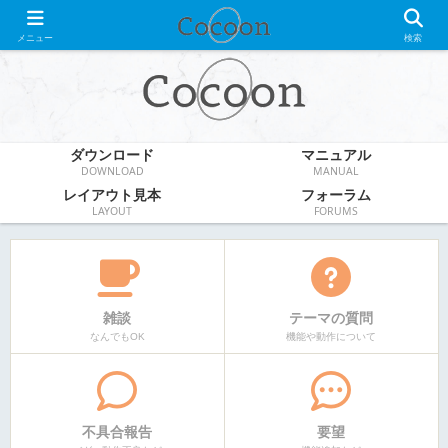
WordPress無料テーマ
メニュー
検索
ダウンロード
マニュアル
DOWNLOAD
MANUAL
レイアウト見本
フォーラム
LAYOUT
FORUMS
雑談
テーマの質問
なんでもOK
機能や動作について
不具合報告
要望