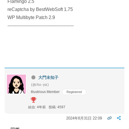
Flamingo 2.5
reCaptcha by BestWebSoft 1.75
WP Multibyte Patch 2.9
----------------------------------------------
大門未知子
(@chu-ya)
Illustrious Member
Registered
結合: 4年前
投稿: 4597
2024年8月31日 22:09