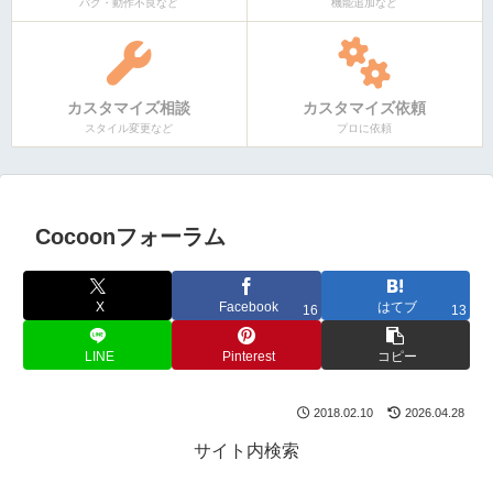
バグ・動作不良など
機能追加など
カスタマイズ相談
カスタマイズ依頼
スタイル変更など
プロに依頼
Cocoonフォーラム
X
Facebook
はてブ
16
13
LINE
Pinterest
コピー
2018.02.10
2026.04.28
サイト内検索