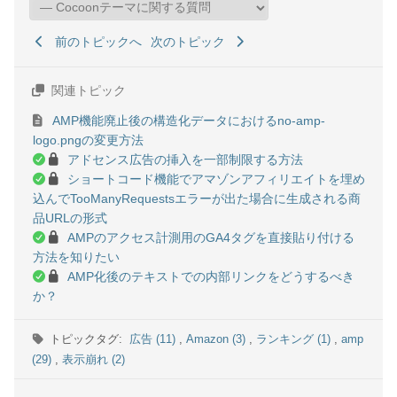
前のトピックへ
次のトピック
関連トピック
AMP機能廃止後の構造化データにおけるno-amp-
logo.pngの変更方法
アドセンス広告の挿入を一部制限する方法
ショートコード機能でアマゾンアフィリエイトを埋め
込んでTooManyRequestsエラーが出た場合に生成される商
品URLの形式
AMPのアクセス計測用のGA4タグを直接貼り付ける
方法を知りたい
AMP化後のテキストでの内部リンクをどうするべき
か？
トピックタグ:
広告 (11)
,
Amazon (3)
,
ランキング (1)
,
amp
(29)
,
表示崩れ (2)