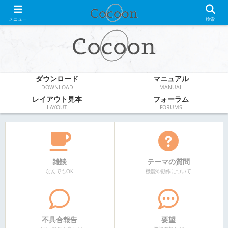
WordPress無料テーマ
メニュー
検索
ダウンロード
マニュアル
DOWNLOAD
MANUAL
レイアウト見本
フォーラム
LAYOUT
FORUMS
雑談
テーマの質問
なんでもOK
機能や動作について
不具合報告
要望