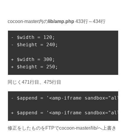
cocoon-master内の
lib/amp.php
433行～434行
-
 $width = 
120
;
- $height = 
240
;
+ $width = 
300
;
+ $height = 
250
;
同じく471行目、475行目
- $
append
 = '<amp-iframe sandbox=
"allow-s
+ $
append
 = '<amp-iframe sandbox=
"allow-s
修正をしたものをFTPでcocoon-master/lib/へ上書き