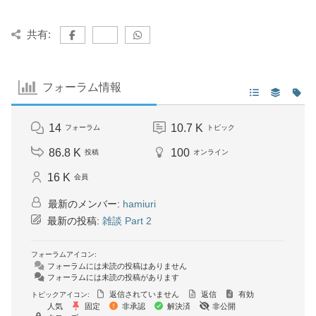
共有:
フォーラム情報
14
10.7 K
フォーラム
トピック
86.8 K
100
投稿
オンライン
16 K
会員
最新のメンバー:
hamiuri
最新の投稿:
雑談 Part 2
フォーラムアイコン:
フォーラムには未読の投稿はありません
フォーラムには未読の投稿があります
返信されていません
返信
有効
トピックアイコン:
人気
固定
非承認
解決済
非公開