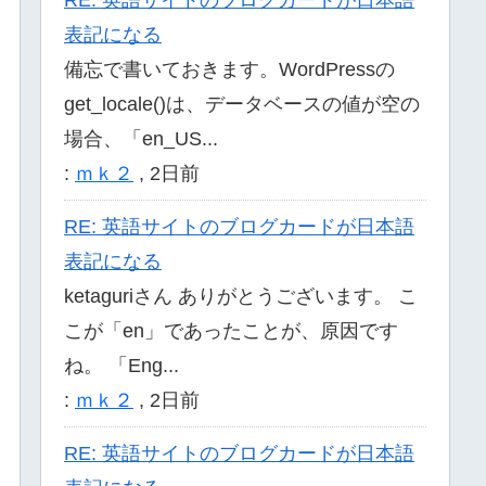
表記になる
備忘で書いておきます。WordPressの
get_locale()は、データベースの値が空の
場合、「en_US...
:
ｍｋ２
,
2日前
RE: 英語サイトのブログカードが日本語
表記になる
ketaguriさん ありがとうございます。 こ
こが「en」であったことが、原因です
ね。 「Eng...
:
ｍｋ２
,
2日前
RE: 英語サイトのブログカードが日本語