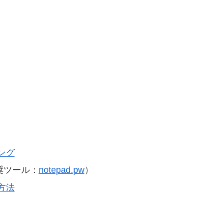
ング
奨ツール：
notepad.pw
）
方法