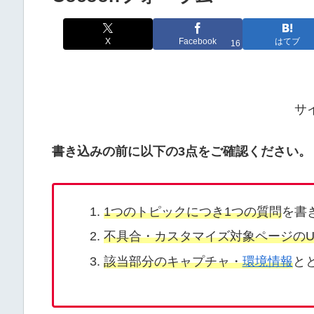
X
Facebook
はてブ
16
サ
書き込みの前に以下の3点をご確認ください。
1つのトピックにつき1つの質問
を書
不具合・カスタマイズ対象ページのU
該当部分のキャプチャ・
環境情報
と