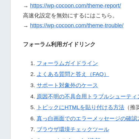
→
https://wp-cocoon.com/theme-report/
高速化設定を無効にするにはこちら。
→
https://wp-cocoon.com/theme-trouble/
フォーラム利用ガイドリンク
フォーラムガイドライン
よくある質問と答え（FAQ）
サポート対象外のケース
原因不明の不具合用トラブルシューティ
トピックにHTMLを貼り付ける方法
（推
真っ白画面でのエラーメッセージの確認
ブラウザ環境チェックツール