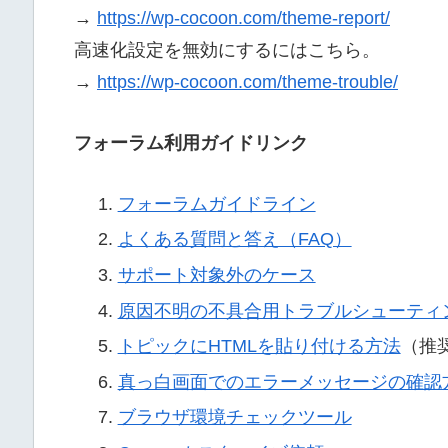
→
https://wp-cocoon.com/theme-report/
高速化設定を無効にするにはこちら。
→
https://wp-cocoon.com/theme-trouble/
フォーラム利用ガイドリンク
フォーラムガイドライン
よくある質問と答え（FAQ）
サポート対象外のケース
原因不明の不具合用トラブルシューティ
トピックにHTMLを貼り付ける方法
（推
真っ白画面でのエラーメッセージの確認
ブラウザ環境チェックツール