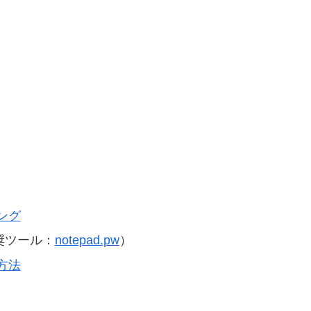
ング
奨ツール：
notepad.pw
）
方法