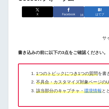
X
Facebook
はてブ
16
サ
書き込みの前に以下の3点をご確認ください。
1つのトピックにつき1つの質問
を書
不具合・カスタマイズ対象ページのU
該当部分のキャプチャ・
環境情報
と