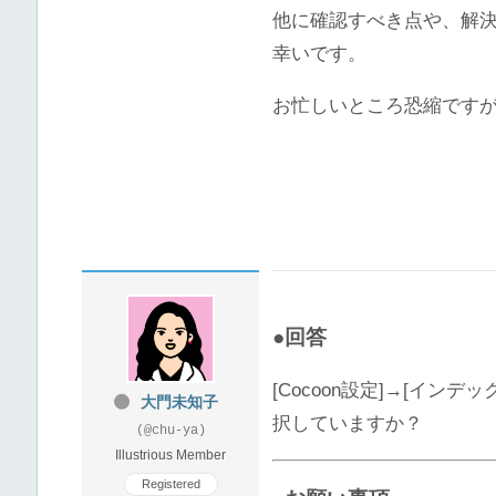
他に確認すべき点や、解
幸いです。
お忙しいところ恐縮です
●回答
[Cocoon設定]→[イ
大門未知子
択していますか？
(@chu-ya)
Illustrious Member
Registered