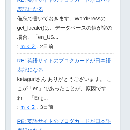
表記になる
備忘で書いておきます。WordPressの
get_locale()は、データベースの値が空の
場合、「en_US...
:
ｍｋ２
,
2日前
RE: 英語サイトのブログカードが日本語
表記になる
ketaguriさん ありがとうございます。 こ
こが「en」であったことが、原因です
ね。 「Eng...
:
ｍｋ２
,
3日前
RE: 英語サイトのブログカードが日本語