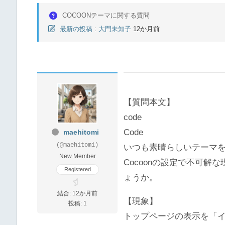
COCOONテーマに関する質問
最新の投稿
:
大門未知子
12か月前
【質問本文】
code
Code
maehitomi
(@maehitomi)
いつも素晴らしいテーマ
New Member
Cocoonの設定で不可
Registered
ょうか。
結合: 12か月前
【現象】
投稿: 1
トップページの表示を「イ