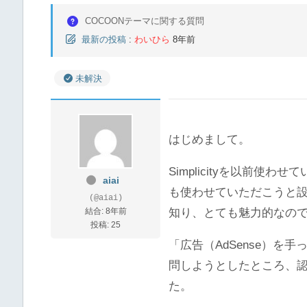
COCOONテーマに関する質問
最新の投稿
:
わいひら
8年前
未解決
はじめまして。
Simplicityを以前
aiai
も使わせていただこうと設
(@aiai)
結合: 8年前
知り、とても魅力的なので
投稿: 25
「広告（AdSense）
問しようとしたところ、
た。