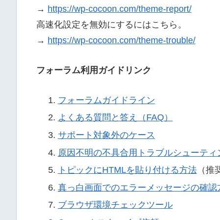
→
https://wp-cocoon.com/theme-report/
高速化設定を無効にするにはこちら。
→
https://wp-cocoon.com/theme-trouble/
フォーラム利用ガイドリンク
フォーラムガイドライン
よくある質問と答え（FAQ）
サポート対象外のケース
原因不明の不具合用トラブルシューティ
トピックにHTMLを貼り付ける方法
（推
真っ白画面でのエラーメッセージの確認
ブラウザ環境チェックツール