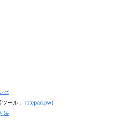
ング
奨ツール：
notepad.pw
）
方法