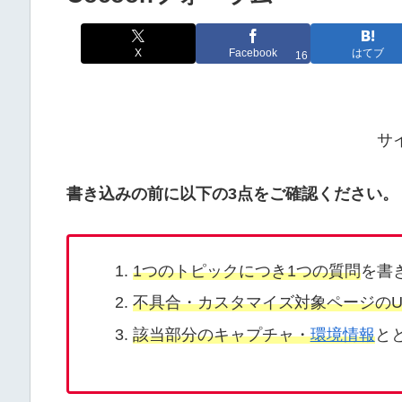
X
Facebook
はてブ
16
サ
書き込みの前に以下の3点をご確認ください。
1つのトピックにつき1つの質問
を書
不具合・カスタマイズ対象ページのU
該当部分のキャプチャ・
環境情報
と