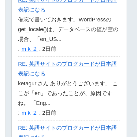
表記になる
備忘で書いておきます。WordPressの
get_locale()は、データベースの値が空の
場合、「en_US...
:
ｍｋ２
,
2日前
RE: 英語サイトのブログカードが日本語
表記になる
ketaguriさん ありがとうございます。 こ
こが「en」であったことが、原因です
ね。 「Eng...
:
ｍｋ２
,
2日前
RE: 英語サイトのブログカードが日本語