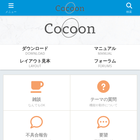
WordPress無料テーマ
メニュー
検索
ダウンロード
マニュアル
DOWNLOAD
MANUAL
レイアウト見本
フォーラム
LAYOUT
FORUMS
雑談
テーマの質問
なんでもOK
機能や動作について
不具合報告
要望