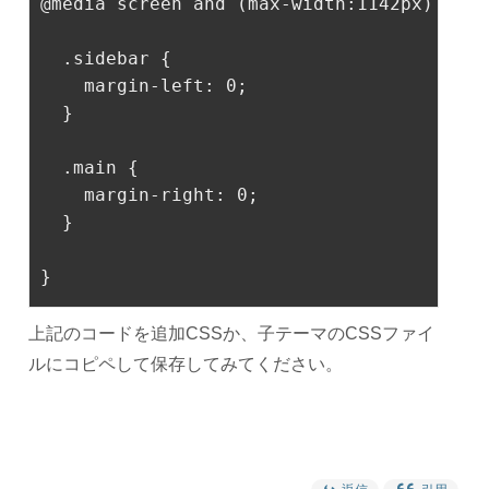
@
media
 screen and (max-width:
1142px
) {
.sidebar
 {
margin-left
: 
0
;
  }
.main
 {
margin-right
: 
0
;
  }
}
上記のコードを追加CSSか、子テーマのCSSファイ
ルにコピペして保存してみてください。