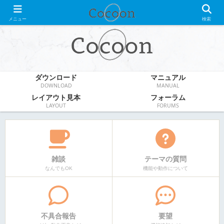
WordPress無料テーマ
メニュー
検索
ダウンロード
マニュアル
DOWNLOAD
MANUAL
レイアウト見本
フォーラム
LAYOUT
FORUMS
雑談
テーマの質問
なんでもOK
機能や動作について
不具合報告
要望