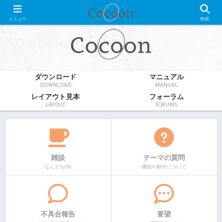
WordPress無料テーマ
メニュー
検索
ダウンロード
マニュアル
DOWNLOAD
MANUAL
レイアウト見本
フォーラム
LAYOUT
FORUMS
雑談
テーマの質問
なんでもOK
機能や動作について
不具合報告
要望