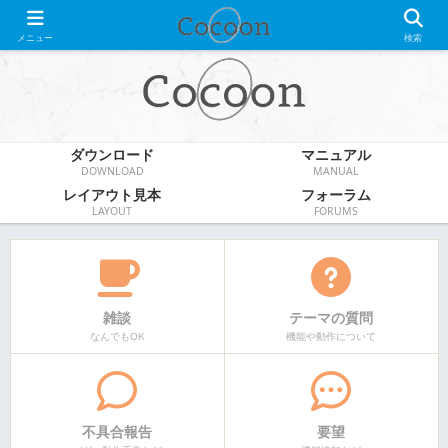
WordPress無料テーマ
メニュー
検索
ダウンロード
マニュアル
DOWNLOAD
MANUAL
レイアウト見本
フォーラム
LAYOUT
FORUMS
雑談
テーマの質問
なんでもOK
機能や動作について
不具合報告
要望