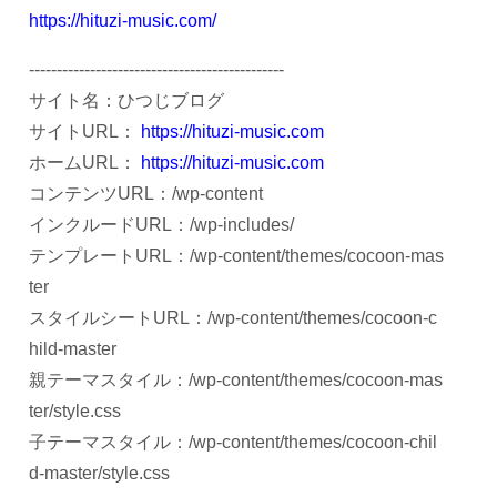
https://hituzi-music.com/
----------------------------------------------
サイト名：ひつじブログ
サイトURL：
https://hituzi-music.com
ホームURL：
https://hituzi-music.com
コンテンツURL：/wp-content
インクルードURL：/wp-includes/
テンプレートURL：/wp-content/themes/cocoon-mas
ter
スタイルシートURL：/wp-content/themes/cocoon-c
hild-master
親テーマスタイル：/wp-content/themes/cocoon-mas
ter/style.css
子テーマスタイル：/wp-content/themes/cocoon-chil
d-master/style.css