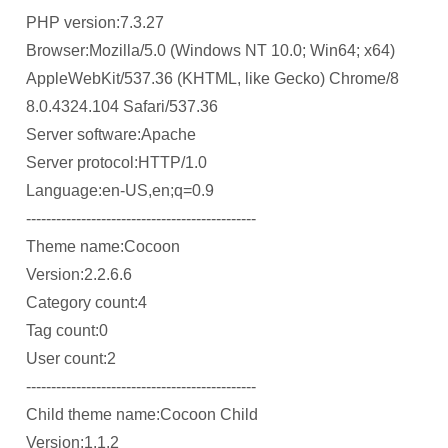
PHP version:7.3.27
Browser:Mozilla/5.0 (Windows NT 10.0; Win64; x64)
AppleWebKit/537.36 (KHTML, like Gecko) Chrome/8
8.0.4324.104 Safari/537.36
Server software:Apache
Server protocol:HTTP/1.0
Language:en-US,en;q=0.9
----------------------------------------------
Theme name:Cocoon
Version:2.2.6.6
Category count:4
Tag count:0
User count:2
----------------------------------------------
Child theme name:Cocoon Child
Version:1.1.2