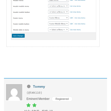
Tommy
(@tmk110)
Eminent Member
Registered