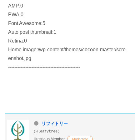
AMP:0
PWA:0
Font Awesome:5
Auto post thumbnail:1
Retina:0
Home image:/wp-content/themes/cocoon-master/scre
enshot.jpg
----------------------------------------------
リフィトリー
(@leafytree)
Illustrious Member
Moderator