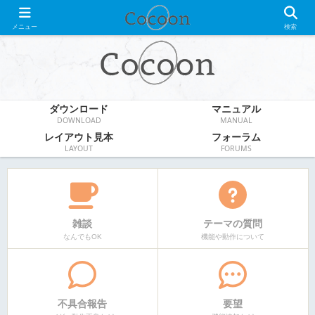
WordPress無料テーマ
メニュー
検索
ダウンロード
マニュアル
DOWNLOAD
MANUAL
レイアウト見本
フォーラム
LAYOUT
FORUMS
雑談
テーマの質問
なんでもOK
機能や動作について
不具合報告
要望