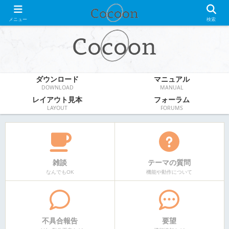
WordPress無料テーマ
メニュー
検索
ダウンロード
マニュアル
DOWNLOAD
MANUAL
レイアウト見本
フォーラム
LAYOUT
FORUMS
雑談
テーマの質問
なんでもOK
機能や動作について
不具合報告
要望