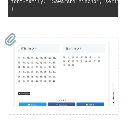
font-family
: 
"Sawarabi Mincho"
, serif;
}