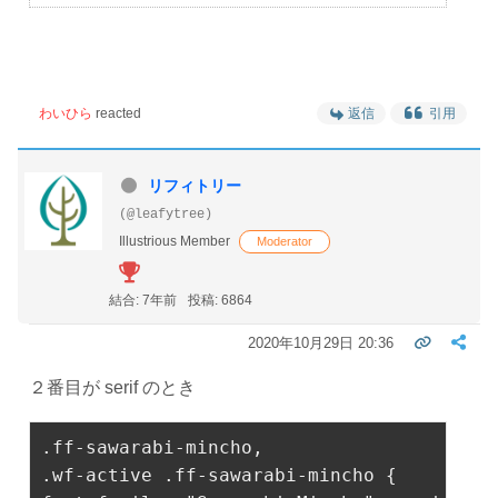
わいひら
reacted
返信
引用
リフィトリー
(@leafytree)
Illustrious Member
Moderator
結合: 7年前
投稿: 6864
2020年10月29日 20:36
２番目が serif のとき
.ff-sawarabi-mincho
,
.wf-active
.ff-sawarabi-mincho
 {