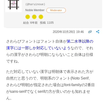
(@haruinoue)
Noble Member
Moderator
結合: 6年前
投稿: 1105
2020年10月28日 19:46
さわらびフォントはフォント自体が
第二水準以降の
漢字には一部しか対応していないよう
なので、それ
らの漢字がさわらび明朝にならないこと自体は仕様
ですね。
ただ対応していない漢字は明朝体で表示された方が
自然だと思うので、明朝系のフォント(Noto Serif、
さわらび明朝)が指定された場合はfont-familyの2番目
がsans-serifでなくserifの方が良いのかも知れませ
ん。