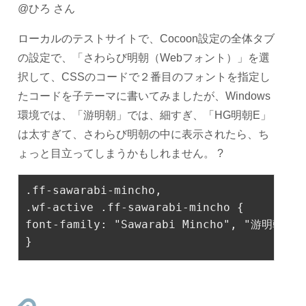
@ひろ さん
ローカルのテストサイトで、Cocoon設定の全体タブ
の設定で、「さわらび明朝（Webフォント）」を選
択して、CSSのコードで２番目のフォントを指定し
たコードを子テーマに書いてみましたが、Windows
環境では、「游明朝」では、細すぎ、「HG明朝E」
は太すぎて、さわらび明朝の中に表示されたら、ち
ょっと目立ってしまうかもしれません。 ?
.ff-sawarabi-mincho
,
.wf-active
.ff-sawarabi-mincho
 {
font-family
: 
"Sawarabi Mincho"
, 
"游明朝"
, 
}