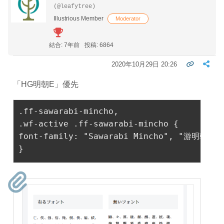
(@leafytree)
Illustrious Member
Moderator
結合: 7年前
投稿: 6864
2020年10月29日 20:26
「HG明朝E」優先
.ff-sawarabi-mincho
,
.wf-active
.ff-sawarabi-mincho
 {
font-family
: 
"Sawarabi Mincho"
, 
"游明朝"
, 
}