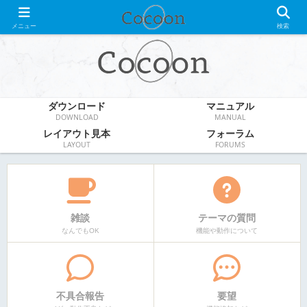
WordPress無料テーマ
メニュー
検索
ダウンロード
マニュアル
DOWNLOAD
MANUAL
レイアウト見本
フォーラム
LAYOUT
FORUMS
雑談
テーマの質問
なんでもOK
機能や動作について
不具合報告
要望