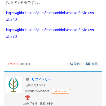
以下の2箇所ですね。
https://github.com/yhira/cocoon/blob/master/style.css
#L240
https://github.com/yhira/cocoon/blob/master/style.css
#L270
わいひら
reacted
返信
引用
リフィトリー
(@leafytree)
Illustrious Member
Moderator
結合: 7年前
投稿: 6864