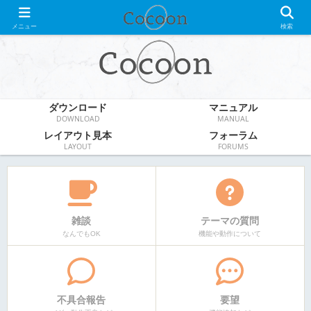
WordPress無料テーマ
メニュー
検索
ダウンロード
マニュアル
DOWNLOAD
MANUAL
レイアウト見本
フォーラム
LAYOUT
FORUMS
雑談
テーマの質問
なんでもOK
機能や動作について
不具合報告
要望