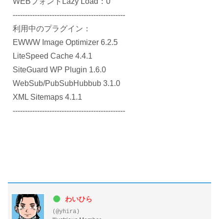
WEBフォントLazy Load：0
----------------------------------------------
利用中のプラグイン：
EWWW Image Optimizer 6.2.5
LiteSpeed Cache 4.4.1
SiteGuard WP Plugin 1.6.0
WebSub/PubSubHubbub 3.1.0
XML Sitemaps 4.1.1
----------------------------------------------
わいひら
(@yhira)