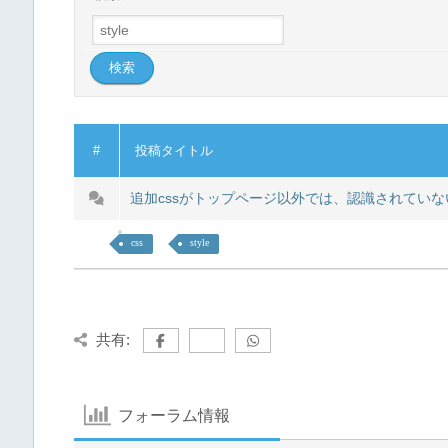
#
投稿タイトル
追加cssがトップページ以外では、認識されてい
css
style
共有:
フォーラム情報