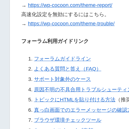
→
https://wp-cocoon.com/theme-report/
高速化設定を無効にするにはこちら。
→
https://wp-cocoon.com/theme-trouble/
フォーラム利用ガイドリンク
フォーラムガイドライン
よくある質問と答え（FAQ）
サポート対象外のケース
原因不明の不具合用トラブルシューティ
トピックにHTMLを貼り付ける方法
（推
真っ白画面でのエラーメッセージの確認
ブラウザ環境チェックツール