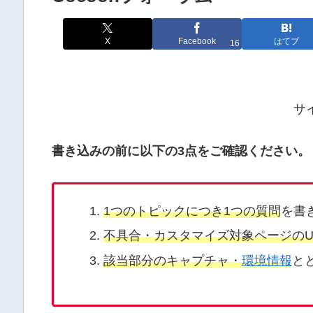
X
Facebook
はてブ
16
サ
書き込みの前に以下の3点をご確認ください。
1つのトピックにつき1つの質問
を書
不具合・カスタマイズ対象ページのU
該当部分のキャプチャ・
環境情報
と