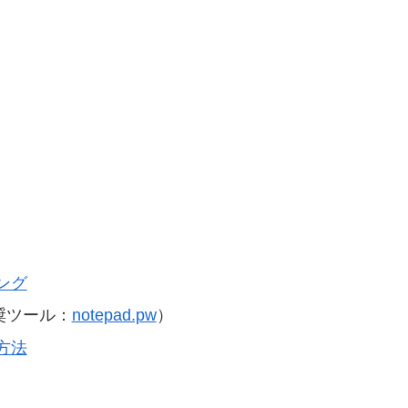
ング
奨ツール：
notepad.pw
）
方法