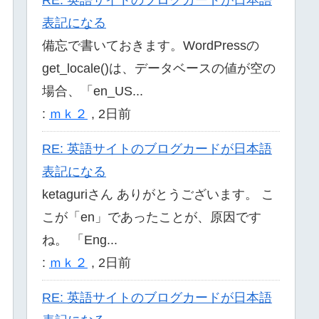
表記になる
備忘で書いておきます。WordPressの
get_locale()は、データベースの値が空の
場合、「en_US...
:
ｍｋ２
,
2日前
RE: 英語サイトのブログカードが日本語
表記になる
ketaguriさん ありがとうございます。 こ
こが「en」であったことが、原因です
ね。 「Eng...
:
ｍｋ２
,
2日前
RE: 英語サイトのブログカードが日本語