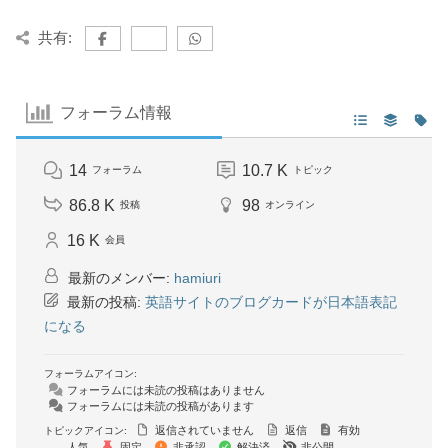
共有:
フォーラム情報
14
10.7 K
フォーラム
トピック
86.8 K
98
投稿
オンライン
16 K
会員
最新のメンバー:
hamiuri
最新の投稿:
英語サイトのブログカードが日本語表記
になる
フォーラムアイコン:
フォーラムには未読の投稿はありません
フォーラムには未読の投稿があります
返信されていません
返信
有効
トピックアイコン:
人気
固定
非承認
解決済
非公開