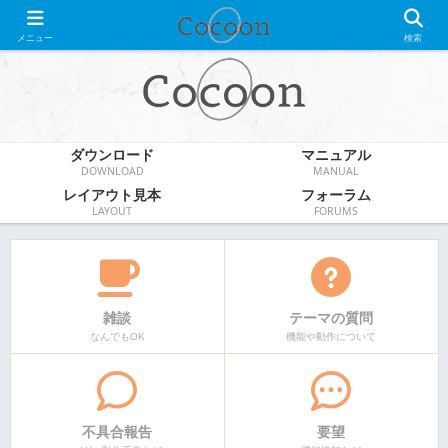
WordPress無料テーマ
メニュー
検索
ダウンロード
マニュアル
DOWNLOAD
MANUAL
レイアウト見本
フォーラム
LAYOUT
FORUMS
雑談
テーマの質問
なんでもOK
機能や動作について
不具合報告
要望