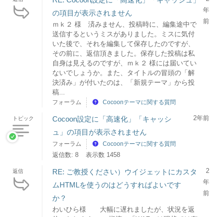
年
の項目が表示されません
前
ｍｋ２ 様 済みません、投稿時に、編集途中で
送信するというミスがありました。ミスに気付
いた後で、それを編集して保存したのですが、
その前に、返信頂きました。保存した投稿は私
自身は見えるのですが、ｍｋ２ 様には届いてい
ないでしょうか。また、タイトルの冒頭の「解
決済み」が付いたのは、「新規テーマ」から投
稿...
フォーラム
Cocoonテーマに関する質問
2年前
Cocoon設定に「高速化」「キャッシ
トピック
ュ」の項目が表示されません
フォーラム
Cocoonテーマに関する質問
返信数: 8
表示数 1458
2
RE: ご教授ください）ウイジェットにカスタ
返信
年
ムHTMLを使うのはどうすればよいです
前
か？
わいひら様 大幅に遅れましたが、状況を返