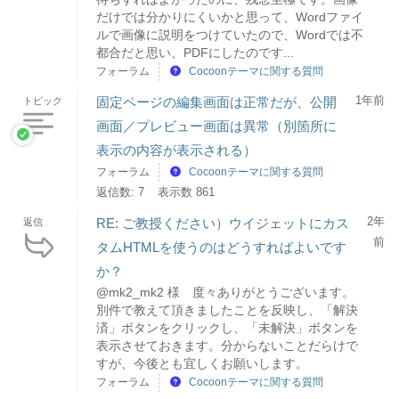
だけでは分かりにくいかと思って、Wordファイ
ルで画像に説明をつけていたので、Wordでは不
都合だと思い、PDFにしたのです...
フォーラム
Cocoonテーマに関する質問
1年前
固定ページの編集画面は正常だが、公開
トピック
画面／プレビュー画面は異常（別箇所に
表示の内容が表示される）
フォーラム
Cocoonテーマに関する質問
返信数: 7
表示数 861
2年
RE: ご教授ください）ウイジェットにカス
返信
前
タムHTMLを使うのはどうすればよいです
か？
@mk2_mk2 様 度々ありがとうございます。
別件で教えて頂きましたことを反映し、「解決
済」ボタンをクリックし、「未解決」ボタンを
表示させておきます。分からないことだらけで
すが、今後とも宜しくお願いします。
フォーラム
Cocoonテーマに関する質問