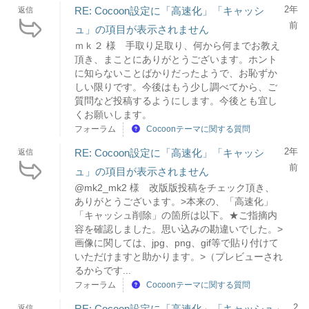
2年
RE: Cocoon設定に「高速化」「キャッシ
返信
前
ュ」の項目が表示されません
ｍｋ２ 様 手取り足取り、何から何までお教え
頂き、まことにありがとうございます。ホント
に知らないことばかりだったようで、お恥ずか
しい限りです。今後はもう少し調べてから、ご
質問など投稿するようにします。今後とも宜し
くお願いします。
フォーラム
Cocoonテーマに関する質問
2年
RE: Cocoon設定に「高速化」「キャッシ
返信
前
ュ」の項目が表示されません
@mk2_mk2 様 改版版投稿をチェック頂き、
ありがとうございます。>本来の、「高速化」
「キャッシュ削除」の箇所は以下。★ご指摘内
容を確認しました。思い込みの勘違いでした。>
画像に関しては、jpg、png、gif等で貼り付けて
いただけますと助かります。>（プレビューされ
るからです...
フォーラム
Cocoonテーマに関する質問
2
RE: Cocoon設定に「高速化」「キャッシュ」
返信