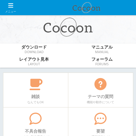
WordPress無料テーマ
メニュー
ダウンロード
マニュアル
DOWNLOAD
MANUAL
レイアウト見本
フォーラム
LAYOUT
FORUMS
雑談
テーマの質問
なんでもOK
機能や動作について
不具合報告
要望