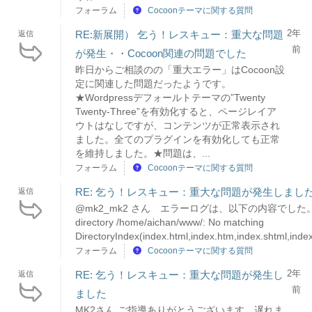
フォーラム
Cocoonテーマに関する質問
2年
RE:新展開） 乞う！レスキュー：重大な問題
返信
前
が発生・・Cocoon関連の問題でした
昨日からご相談のの「重大エラー」はCocoon設
定に関連した問題だったようです。
★Wordpressデフォールトテーマの”Twenty
Twenty-Three”を有効化すると、ページレイア
ウトはなしですが、コンテンツが正常表示され
ました。全てのプラグインを有効化しても正常
を維持しました。★問題は、...
フォーラム
Cocoonテーマに関する質問
RE: 乞う！レスキュー：重大な問題が発生しまし
返信
@mk2_mk2 さん エラーログは、以下の内容でした。Can
directory /home/aichan/www/: No matching
DirectoryIndex(index.html,index.htm,index.shtml,index
フォーラム
Cocoonテーマに関する質問
2年
RE: 乞う！レスキュー：重大な問題が発生し
返信
前
ました
MK2さん ご指導ありがとうございます。遅れま