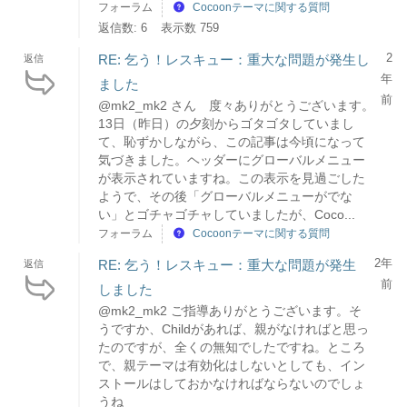
フォーラム
Cocoonテーマに関する質問
返信数: 6
表示数 759
2
RE: 乞う！レスキュー：重大な問題が発生し
返信
年
ました
前
@mk2_mk2 さん 度々ありがとうございます。
13日（昨日）の夕刻からゴタゴタしていまし
て、恥ずかしながら、この記事は今頃になって
気づきました。ヘッダーにグローバルメニュー
が表示されていますね。この表示を見過ごした
ようで、その後「グローバルメニューがでな
い」とゴチャゴチャしていましたが、Coco...
フォーラム
Cocoonテーマに関する質問
2年
RE: 乞う！レスキュー：重大な問題が発生
返信
前
しました
@mk2_mk2 ご指導ありがとうございます。そ
うですか、Childがあれば、親がなければと思っ
たのですが、全くの無知でしたですね。ところ
で、親テーマは有効化はしないとしても、イン
ストールはしておかなければならないのでしょ
うね