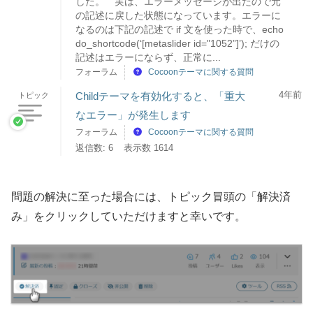
した。 実は、エラーメッセージが出たので元
の記述に戻した状態になっています。エラーに
なるのは下記の記述で if 文を使った時で、echo
do_shortcode(‘[metaslider id="1052”]’); だけの
記述はエラーにならず、正常に...
フォーラム
Cocoonテーマに関する質問
4年前
Childテーマを有効化すると、「重大
トピック
なエラー」が発生します
フォーラム
Cocoonテーマに関する質問
返信数: 6
表示数 1614
問題の解決に至った場合には、トピック冒頭の「解決済
み」をクリックしていただけますと幸いです。