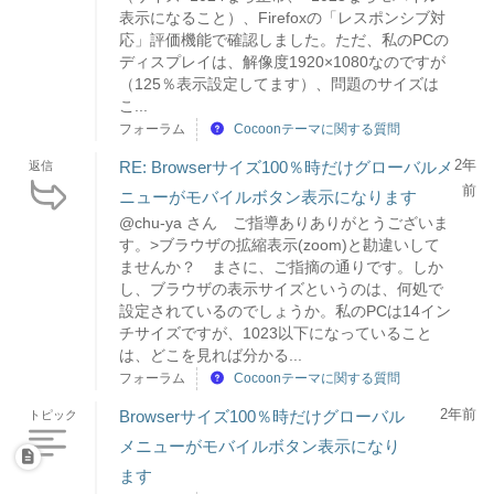
表示になること）、Firefoxの「レスポンシブ対
応」評価機能で確認しました。ただ、私のPCの
ディスプレイは、解像度1920×1080なのですが
（125％表示設定してます）、問題のサイズは
こ...
フォーラム
Cocoonテーマに関する質問
2年
RE: Browserサイズ100％時だけグローバルメ
返信
前
ニューがモバイルボタン表示になります
@chu-ya さん ご指導ありありがとうございま
す。>ブラウザの拡縮表示(zoom)と勘違いして
ませんか？ まさに、ご指摘の通りです。しか
し、ブラウザの表示サイズというのは、何処で
設定されているのでしょうか。私のPCは14イン
チサイズですが、1023以下になっていること
は、どこを見れば分かる...
フォーラム
Cocoonテーマに関する質問
2年前
Browserサイズ100％時だけグローバル
トピック
メニューがモバイルボタン表示になり
ます