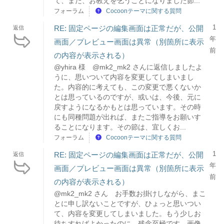
て、また、お教えを乞うことになりました節...
フォーラム
Cocoonテーマに関する質問
1
RE: 固定ページの編集画面は正常だが、公開
返信
年
画面／プレビュー画面は異常（別箇所に表示
前
の内容が表示される）
@yhira 様 @mk2_mk2 さんに返信しましたよ
うに、思いついて内容を変更してしまいまし
た。内容的に考えても、この変更で悪くないか
とは思っているのですが、或いは、今後、元に
戻すようになるかもとは思っています。その時
にも同種問題が出れば、またご指導をお願いす
ることになります。その節は、宜しくお...
フォーラム
Cocoonテーマに関する質問
1
RE: 固定ページの編集画面は正常だが、公開
返信
年
画面／プレビュー画面は異常（別箇所に表示
前
の内容が表示される）
@mk2_mk2 さん お手数お掛けしながら、まこ
とに申し訳ないことですが、ひょっと思いつい
て、内容を変更してしまいました。もう少しお
待ちすればよかったのに、残念至極です。画像