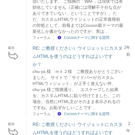
信いたします。 ご指摘の「WAF」は現状では有
効化していません（正確には理解不十分な点が
ありできていない、ということですが）。た
だ、カスタムHTMLウイジェットの正常復帰前
の対処として、前報まではCocoon親テーマの最
新化しか書かなかったのですが、実は...
フォーラム
Cocoonテーマに関する質問
2年
RE: ご教授ください）ウイジェットにカスタ
返信
前
ムHTMLを使うのはどうすればよいです
か？
chu-ya 様 ｍｋ２様 ご教授ありがとうござい
ました。 サイトで「サイドバーがカスタム
HTMLウィジェット」が上手く使えない件、
chu-ya 様ご指摘通り、 エスケープした結果
を、カスタムHTMLに貼り付けてました。この
場合、当然にHTML文がそのまま表示されるの
ですね。お恥ずかしいことです...
フォーラム
Cocoonテーマに関する質問
2
RE: ご教授ください）ウイジェットにカスタ
返信
年
ムHTMLを使うのはどうすればよいです