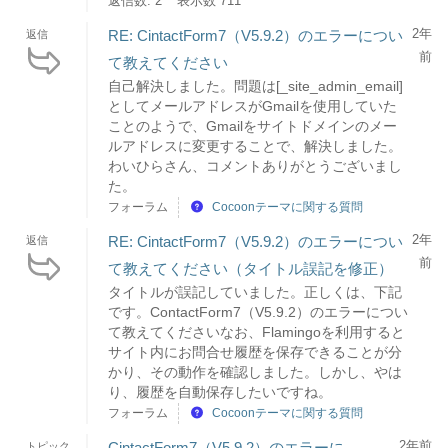
返信数: 2
表示数 711
2年
RE: CintactForm7（V5.9.2）のエラーについ
返信
前
て教えてください
自己解決しました。問題は[_site_admin_email]
としてメールアドレスがGmailを使用していた
ことのようで、Gmailをサイトドメインのメー
ルアドレスに変更することで、解決しました。
わいひらさん、コメントありがとうございまし
た。
フォーラム
Cocoonテーマに関する質問
2年
RE: CintactForm7（V5.9.2）のエラーについ
返信
前
て教えてください（タイトル誤記を修正）
タイトルが誤記していました。正しくは、下記
です。ContactForm7（V5.9.2）のエラーについ
て教えてくださいなお、Flamingoを利用すると
サイト内にお問合せ履歴を保存できることが分
かり、その動作を確認しました。しかし、やは
り、履歴を自動保存したいですね。
フォーラム
Cocoonテーマに関する質問
2年前
CintactForm7（V5.9.2）のエラーに
トピック