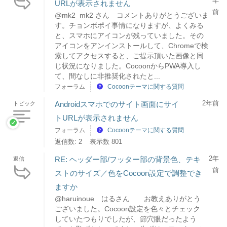
年
URLが表示されません
前
@mk2_mk2 さん コメントありがとうございま
す。チョンボポイ事情になりますが、よくみる
と、スマホにアイコンが残っていました。その
アイコンをアンインストールして、Chromeで検
索してアクセスすると、ご提示頂いた画像と同
じ状況になりました。CocoonからPWA導入し
て、間なしに非推奨化されたと...
フォーラム
Cocoonテーマに関する質問
2年前
Androidスマホでのサイト画面にサイ
トピック
トURLが表示されません
フォーラム
Cocoonテーマに関する質問
返信数: 2
表示数 801
2年
RE: ヘッダー部/フッター部の背景色、テキ
返信
前
ストのサイズ／色をCocoon設定で調整でき
ますか
@haruinoue はるさん お教えありがとう
ございました。Cocoon設定を色々とチェック
していたつもりでしたが、節穴眼だったよう