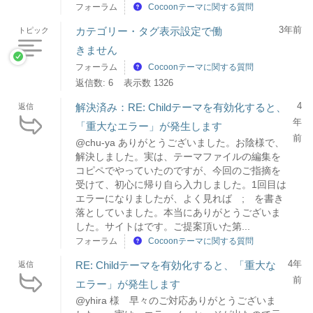
フォーラム
Cocoonテーマに関する質問
3年前
カテゴリー・タグ表示設定で働
トピック
きません
フォーラム
Cocoonテーマに関する質問
返信数: 6
表示数 1326
4
解決済み：RE: Childテーマを有効化すると、
返信
年
「重大なエラー」が発生します
前
@chu-ya ありがとうございました。お陰様で、
解決しました。実は、テーマファイルの編集を
コピペでやっていたのですが、今回のご指摘を
受けて、初心に帰り自ら入力しました。1回目は
エラーになりましたが、よく見れば ; を書き
落としていました。本当にありがとうございま
した。サイトはです。ご提案頂いた第...
フォーラム
Cocoonテーマに関する質問
4年
RE: Childテーマを有効化すると、「重大な
返信
前
エラー」が発生します
@yhira 様 早々のご対応ありがとうございま