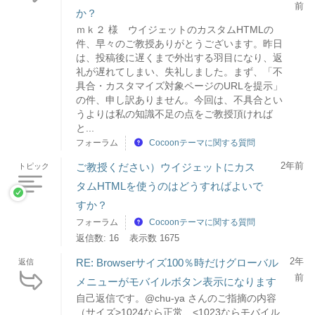
前
か？
ｍｋ２ 様 ウイジェットのカスタムHTMLの
件、早々のご教授ありがとうございます。昨日
は、投稿後に遅くまで外出する羽目になり、返
礼が遅れてしまい、失礼しました。まず、「不
具合・カスタマイズ対象ページのURLを提示」
の件、申し訳ありません。今回は、不具合とい
うよりは私の知識不足の点をご教授頂ければ
と...
フォーラム
Cocoonテーマに関する質問
2年前
ご教授ください）ウイジェットにカス
トピック
タムHTMLを使うのはどうすればよいで
すか？
フォーラム
Cocoonテーマに関する質問
返信数: 16
表示数 1675
2年
RE: Browserサイズ100％時だけグローバル
返信
前
メニューがモバイルボタン表示になります
自己返信です。@chu-ya さんのご指摘の内容
（サイズ>1024なら正常、<1023ならモバイル