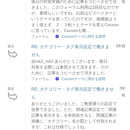
後日の対策実施のために記事をコピペさせて頂
前
きました。このフォーラム利用は2回目なのです
が、素晴らしいですね。以前はビズベクターと
いうテーマを使っていたのですが、後継版はう
まく使えず、２，３転々とテーマを変えCocoon
に至っています。Cocoonも難...
フォーラム
Cocoonテーマに関する質問
3年前
RE: カテゴリー・タグ表示設定で働きま
返信
せん
@mk2_mk2 ありがとうございます。後日、
対策する際には参照させて頂きます。その
ために、記事をコピペさせて頂きました。
フォーラム
Cocoonテーマに関する質問
3年
RE: カテゴリー・タグ表示設定で働きませ
返信
前
ん
ありがとうございました。ご教授通りの設定で
改善できました。ただ、関連記事設定で「関連
記事を表示する」を有効化すると、関連記事の
画像に「カテゴリー」名が図として付加されま
すが、これは仕様でしょうね。