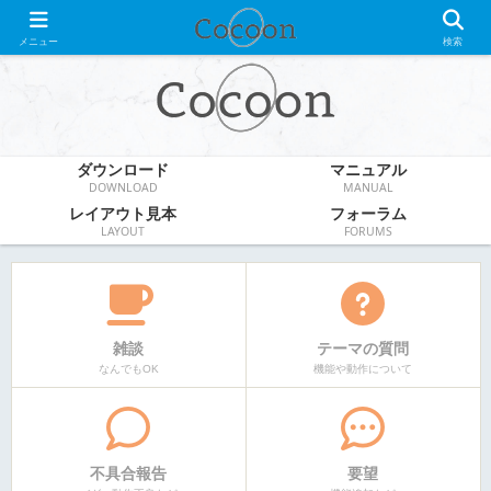
WordPress無料テーマ
メニュー
検索
ダウンロード
マニュアル
DOWNLOAD
MANUAL
レイアウト見本
フォーラム
LAYOUT
FORUMS
雑談
テーマの質問
なんでもOK
機能や動作について
不具合報告
要望