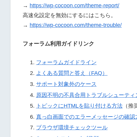
→
https://wp-cocoon.com/theme-report/
高速化設定を無効にするにはこちら。
→
https://wp-cocoon.com/theme-trouble/
フォーラム利用ガイドリンク
フォーラムガイドライン
よくある質問と答え（FAQ）
サポート対象外のケース
原因不明の不具合用トラブルシューティ
トピックにHTMLを貼り付ける方法
（推
真っ白画面でのエラーメッセージの確認
ブラウザ環境チェックツール