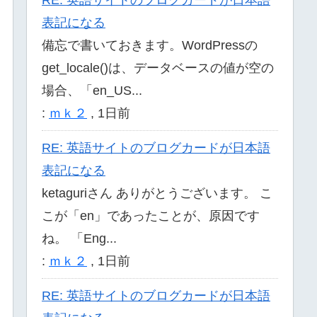
表記になる
備忘で書いておきます。WordPressの
get_locale()は、データベースの値が空の
場合、「en_US...
:
ｍｋ２
,
1日前
RE: 英語サイトのブログカードが日本語
表記になる
ketaguriさん ありがとうございます。 こ
こが「en」であったことが、原因です
ね。 「Eng...
:
ｍｋ２
,
1日前
RE: 英語サイトのブログカードが日本語