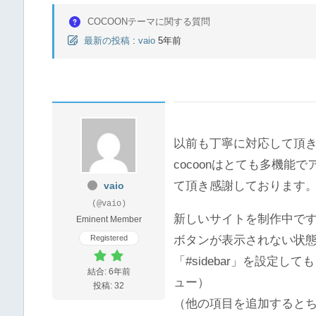
COCOONテーマに関する質問
最新の投稿
:
vaio
5年前
以前も丁寧に対応して頂
cocoonはとても多機
て頂き感謝しております
vaio
(@vaio)
新しいサイトを制作中で
Eminent Member
Registered
ボタンが表示されない状
「#sidebar」を設定
結合: 6年前
ュー）
投稿: 32
（他の項目を追加すると