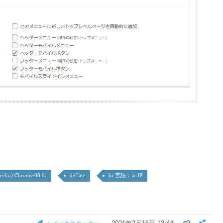
Gecko) Chrome/88.0.
deflate
br 言語：ja-JP