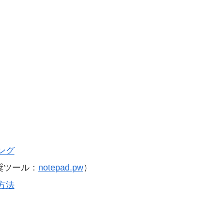
ング
奨ツール：
notepad.pw
）
方法