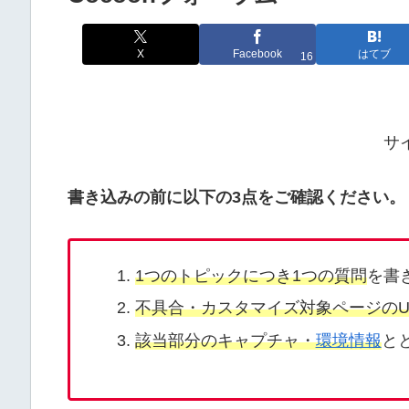
X
Facebook
はてブ
16
サ
書き込みの前に以下の3点をご確認ください。
1つのトピックにつき1つの質問
を書
不具合・カスタマイズ対象ページのU
該当部分のキャプチャ・
環境情報
と