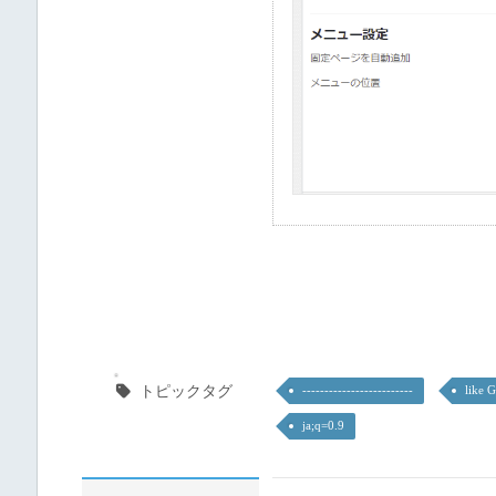
トピックタグ
-------------------------
like 
ja;q=0.9