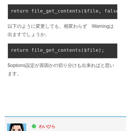
return file
_get_contents($
file
, 
false
, 
st
以下のように変更しても、相変わらず Warningは
出ますでしょうか。
return
 file_get_contents($file);
$options設定が原因かの切り分けも出来ればと思い
ます。
わいひら