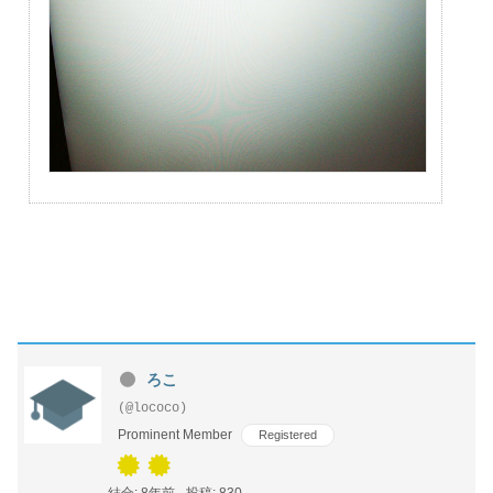
ろこ
(@lococo)
Prominent Member
Registered