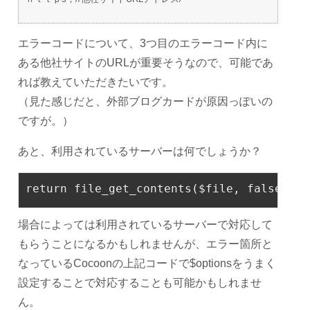
エラーコードについて、3つ目のエラーコード内に
ある他社サイトのURLが重要そうなので、可能であ
れば教えていただきたいです。
（見た感じだと、外部ブログカードが原因っぽいの
ですが。）
あと、利用されているサーバーは何でしょうか？
return
file
_get_contents
(
$
file
, 
false
, 
st
場合によっては利用されているサーバーで対応して
もらうことになるかもしれませんが、エラー箇所と
なっているCocoonの上記コードで
$optionsをうまく
設定することで対応することも可能かもしれませ
ん。