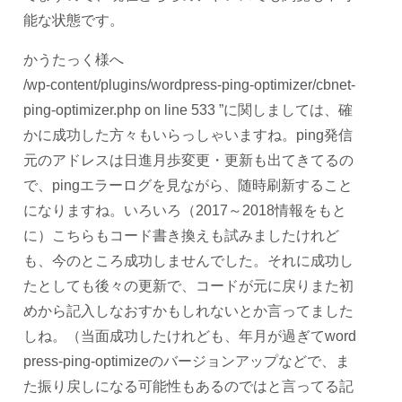
能な状態です。
かうたっく様へ
/wp-content/plugins/wordpress-ping-optimizer/cbnet-
ping-optimizer.php on line 533 ”に関しましては、確
かに成功した方々もいらっしゃいますね。ping発信
元のアドレスは日進月歩変更・更新も出てきてるの
で、pingエラーログを見ながら、随時刷新すること
になりますね。いろいろ（2017～2018情報をもと
に）こちらもコード書き換えも試みましたけれど
も、今のところ成功しませんでした。それに成功し
たとしても後々の更新で、コードが元に戻りまた初
めから記入しなおすかもしれないとか言ってました
しね。（当面成功したけれども、年月が過ぎてword
press-ping-optimizeのバージョンアップなどで、ま
た振り戻しになる可能性もあるのではと言ってる記