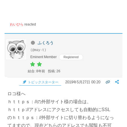
わいひら
reacted
ふくろう
(@may-t)
Eminent Member
Registered
結合: 8年前
投稿: 26
2019年5月27日 00:20
トピックスターター
ロコ様へ
ｈｔｔｐｓ：//の外部サイト様の場合は、
ｈｔｔｐ://アドレスにアクセスしても自動的にSSL
のｈｔｔｐｓ：//外部サイトに切り替わるようになっ
てますので、現在どちらのアドレスでも閲覧も不可