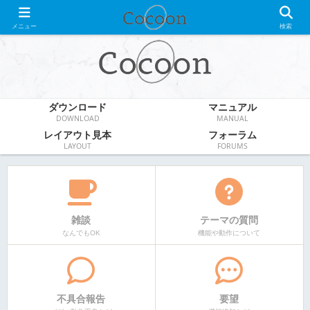
WordPress無料テーマ
メニュー
検索
ダウンロード
マニュアル
DOWNLOAD
MANUAL
レイアウト見本
フォーラム
LAYOUT
FORUMS
雑談
テーマの質問
なんでもOK
機能や動作について
不具合報告
要望