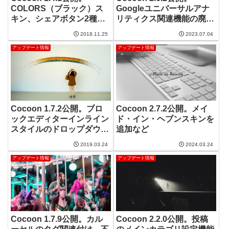
COLORS（ブラック）ス
Googleユニバーサルアナ
キン、シェアボタン2種追
リティクス関連機能の廃止
加。
など。
2018.11.25
2023.07.04
アップデート情報
アップデート情報
Cocoon 1.7.2公開。ブロ
Cocoon 2.7.2公開。メイ
ックエディターインライン
ド・イン・ヘブンスキンを
スタイルのドロップダウン
追加など
化。バッジスタイルの追
2019.03.24
2024.03.24
加。
アップデート情報
アップデート情報
Cocoon 1.7.9公開。カル
Cocoon 2.2.0公開。投稿