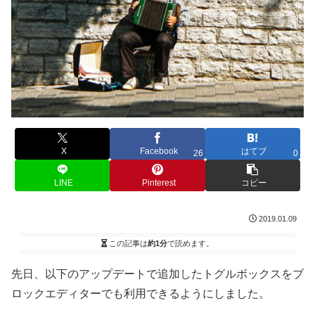
X
Facebook
はてブ
26
0
LINE
Pinterest
コピー
2019.01.09
この記事は
約1分
で読めます。
先日、以下のアップデートで追加したトグルボックスをブ
ロックエディターでも利用できるようにしました。