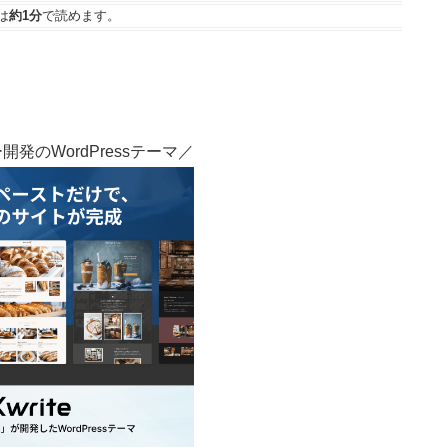
は
約1分
で読めます。
発のWordPressテーマ／