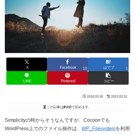
X
Facebook
はてブ
10
1
LINE
Pinterest
コピー
2018.03.30
2023.03.31
この記事は
約3分
で読めます。
Simplicityの時からそうなんですが、Cocoonでも
WordPress上でのファイル操作は、
WP_Filesystem
を利用