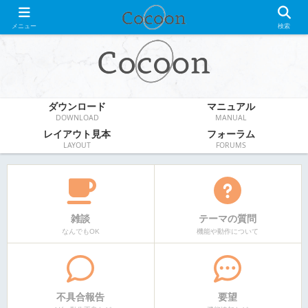
WordPress無料テーマ
メニュー
検索
ダウンロード
マニュアル
DOWNLOAD
MANUAL
レイアウト見本
フォーラム
LAYOUT
FORUMS
雑談
テーマの質問
なんでもOK
機能や動作について
不具合報告
要望