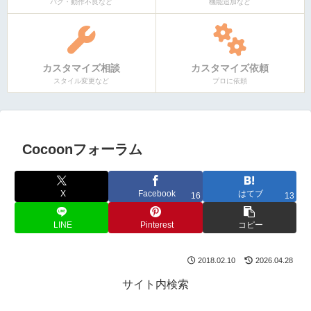
バグ・動作不良など
機能追加など
カスタマイズ相談
カスタマイズ依頼
スタイル変更など
プロに依頼
Cocoonフォーラム
X
Facebook
はてブ
16
13
LINE
Pinterest
コピー
2018.02.10
2026.04.28
サイト内検索