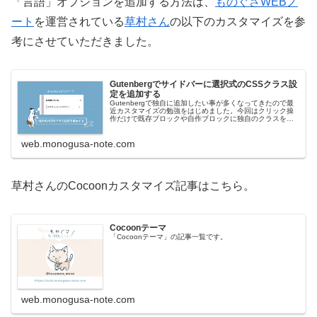
「言語」オプションを追加する方法は、
ものぐさWEBノ
ート
を運営されている
草村さん
の以下のカスタマイズを参
考にさせていただきました。
Gutenbergでサイドバーに選択式のCSSクラス設
定を追加する
Gutenbergで独自に追加したい事が多くなってきたので最
近カスタマイズの勉強をはじめました。今回はクリック操
作だけで既存ブロックや自作ブロックに独自のクラスを設
定出来るようにしたいと思います。元々「高度な設定」か
ら自由に追加出来るのです...
web.monogusa-note.com
草村さんのCocoonカスタマイズ記事はこちら。
Cocoonテーマ
「Cocoonテーマ」の記事一覧です。
web.monogusa-note.com