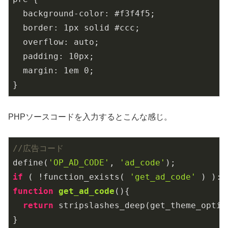
  background-color: #f3f4f5;

  border: 1px solid #ccc;

  overflow: auto;

  padding: 10px;

  margin: 1em 0;

}
PHPソースコードを入力するとこんな感じ。
//広告コード
define(
'OP_AD_CODE'
, 
'ad_code'
if
 ( !function_exists( 
'get_ad_code'
function
get_ad_code
()
{

return
 stripslashes_deep(get_theme_option