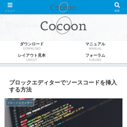
WordPress無料テーマ
メニュー
検索
ダウンロード
マニュアル
DOWNLOAD
MANUAL
レイアウト見本
フォーラム
LAYOUT
FORUMS
ブロックエディターでソースコードを挿入
する方法
ブロックエディター