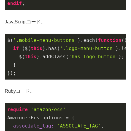
endif
;
JavaScriptコード。
$(
'.mobile-menu-buttons'
).each(
function
(
)
{

if
 ($(
this
).has(
'.logo-menu-button'
).len
    $(
this
).addClass(
'has-logo-button'
);

  }

});
Rubyコード。
require
'amazon/ecs'
Amazon::Ecs.options = {

associate_tag:
'ASSOCIATE_TAG'
,
