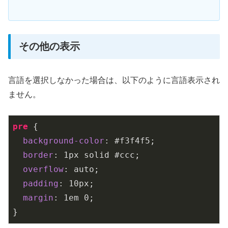
その他の表示
言語を選択しなかった場合は、以下のように言語表示され
ません。
pre
 {

background-color
: 
#f3f4f5
;

border
: 
1px
 solid 
#ccc
;

overflow
: auto;

padding
: 
10px
;

margin
: 
1em
0
;

}