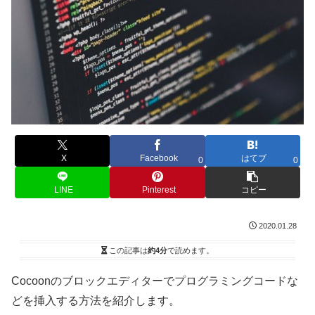
X
Facebook
はてブ
0
0
LINE
Pinterest
コピー
2020.01.28
この記事は
約4分
で読めます。
Cocoonのブロックエディターでプログラミングコードな
どを挿入する方法を紹介します。