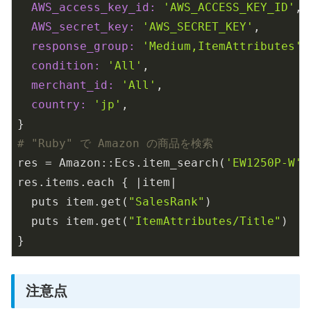
AWS_access_key_id:
'AWS_ACCESS_KEY_ID'
,

AWS_secret_key:
'AWS_SECRET_KEY'
,

response_group:
'Medium,ItemAttributes'
,
condition:
'All'
,

merchant_id:
'All'
,

country:
'jp'
,

# "Ruby" で Amazon の商品を検索
res = Amazon::Ecs.item_search(
'EW1250P-W'
,
res.items.each { 
|item|
  puts item.get(
"SalesRank"
)

  puts item.get(
"ItemAttributes/Title"
)

}
注意点