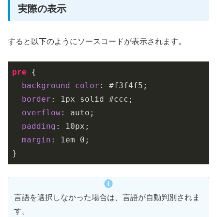
実際の表示
すると以下のようにソースコードが表示されます。
pre
 {

background-color
: 
#f3f4f5
;

border
: 
1px
 solid 
#ccc
;

overflow
: auto;

padding
: 
10px
;

margin
: 
1em
0
;

}
言語を選択しなかった場合は、言語が自動判別されま
す。